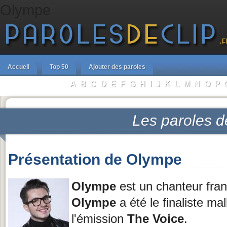
Olympe
Accueil
Top 50
Ajouter des paroles
A
B
C
D
E
F
G
H
I
J
K
L
M
N
O
P
Parcourir les Artistes :
Les paroles 
Présentation de Olympe
Olympe
est un chanteur fran
Olympe
a été le finaliste ma
l'émission
The Voice
.