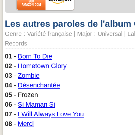
Les autres paroles de l'albu
Genre : Variété française | Major : Universal | L
Records
01
-
Born To Die
02
-
Hometown Glory
03
-
Zombie
04
-
Désenchantée
05
- Frozen
06
-
Si Maman Si
07
-
I Will Always Love You
08
-
Merci