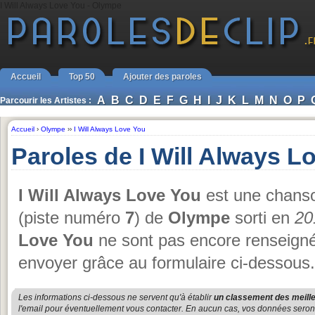
I Will Always Love You - Olympe
Accueil
Top 50
Ajouter des paroles
A
B
C
D
E
F
G
H
I
J
K
L
M
N
O
P
Parcourir les Artistes :
Accueil
›
Olympe
››
I Will Always Love You
Paroles de I Will Always 
I Will Always Love You
est une chanso
(piste numéro
7
) de
Olympe
sorti en
20
Love You
ne sont pas encore renseignée
envoyer grâce au formulaire ci-dessous.
Les informations ci-dessous ne servent qu'à établir
un classement des meille
l'email pour éventuellement vous contacter. En aucun cas, vos données seront u