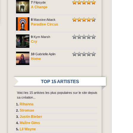
7
Flipsyde
A Change
8
Massive Attack
Paradise Circus
9
Kym Marsh
Cry
10
Gabrielle Aplin
Home
TOP 15 ARTISTES
Voici les 15 artistes les plus populaires sur le site depuis
sa création...
Rihanna
Stromae
Justin Bieber
Maître Gims
Lil Wayne