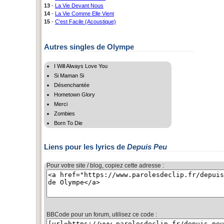
13
-
La Vie Devant Nous
14
-
La Vie Comme Elle Vient
15
-
C'est Facile (Acoustique)
Autres singles de Olympe
I Will Always Love You
Si Maman Si
Désenchantée
Hometown Glory
Merci
Zombies
Born To Die
Liens pour les lyrics de
Depuis Peu
Pour votre site / blog, copiez cette adresse :
BBCode pour un forum, utilisez ce code :