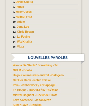
David Guetta
Pitbull
Miley Cyrus
Helmut Fritz
Adele
Jena Lee
Chris Brown
La Fouine
Wiz Khalifa
Vitaa
NOUVELLES PAROLES
Wanna Be Startin' Something - Tal
OKLM - Booba
Un jour au mauvais endroit - Calogero
Get Her Back - Robin Thicke
Pola - Jabberwocky et Cappagli
En Cloque - Hubert-Félix Thiéfaine
Mistral Gagnant - Coeur de Pirate
Love Someone - Jason Mraz
Super Love - Dami Im