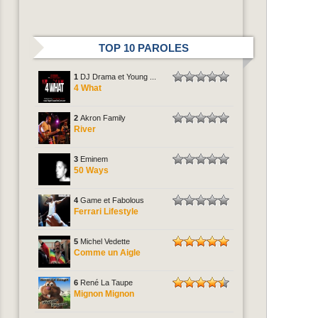
TOP 10 PAROLES
1
DJ Drama et Young ...
4 What
2
Akron Family
River
3
Eminem
50 Ways
4
Game et Fabolous
Ferrari Lifestyle
5
Michel Vedette
Comme un Aigle
6
René La Taupe
Mignon Mignon