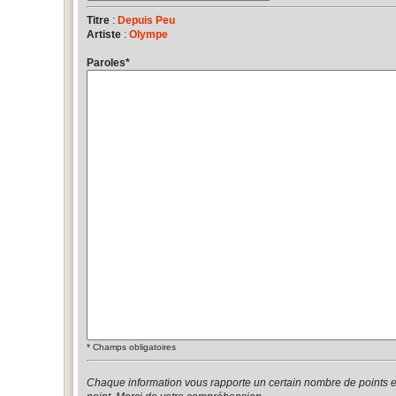
Titre
:
Depuis Peu
Artiste
:
Olympe
Paroles
*
*
Champs obligatoires
Chaque information vous rapporte un certain nombre de points 