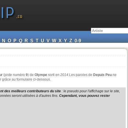
N
O
P
Q
R
S
T
U
V
W
X
Y
Z
0-9
ur
(piste numéro
9
) de
Olympe
sorti en
2014
.Les paroles de
Depuis Peu
ne
r grâce au formulaire ci-dessous.
t des meilleurs contributeurs du site
: le pseudo pour l'affichage sur le site,
nnées seront utilisées à d'autres fins.
Cependant, vous pouvez rester