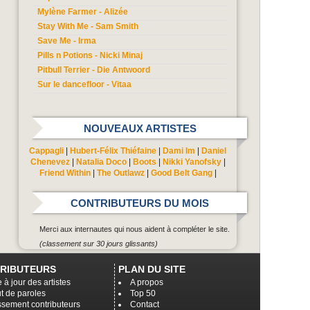
Mylène Farmer - Alizée
Stay With Me - Sam Smith
Save Me - Irma
Pills n Potions - Nicki Minaj
Pitbull Terrier - Die Antwoord
Sur le dancefloor - Vitaa
NOUVEAUX ARTISTES
Cappagli
|
Hubert-Félix Thiéfaine
|
Dami Im
|
Daniel
Chenevez
|
Natalia Doco
|
Boots
|
Nikki Yanofsky
|
Friend Within
|
The Outlawz
|
Good Belt Gang
|
CONTRIBUTEURS DU MOIS
Merci aux internautes qui nous aident à compléter le site.
(classement sur 30 jours glissants)
RIBUTEURS
PLAN DU SITE
 à jour des artistes
A propos
t de paroles
Top 50
ssement contributeurs
Contact