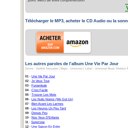
point. Merci de votre compréhension.
Télécharger le MP3, acheter le CD Audio ou la sonn
Les autres paroles de l'album Une Vie Par Jour
Genre : Variété française | Major : Universal | Label : Universal Music Divisio
01
-
Une Vie Par Jour
02
-
Je Veux Tout
03
-
Funambule
04
-
C'est Facile
05
-
Trouver Les Mots
06
-
Les Nuits Noires (We Got Us)
07
-
Bien Avant Les Larmes
08
-
Les Heures Un Peu Tard
09
-
Depuis Peu
10
-
Nos Yeux D'Enfants
11
-
Superstar
12
-
Une Saison En Enfer