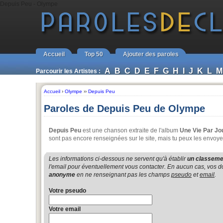
Depuis Peu - Olympe
Accueil
Top 50
Ajouter des paroles
A
B
C
D
E
F
G
H
I
J
K
L
M
Parcourir les Artistes :
Accueil
›
Olympe
››
Depuis Peu
Paroles de Depuis Peu de Olympe
Depuis Peu
est une chanson extraite de l'album
Une Vie Par Jo
sont pas encore renseignées sur le site, mais tu peux les envoye
Les informations ci-dessous ne servent qu'à établir
un classemen
l'email pour éventuellement vous contacter. En aucun cas, vos do
anonyme
en ne renseignant pas les champs
pseudo
et
email
.
Votre pseudo
Votre email