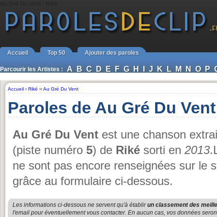
Au Gré Du Vent - Riké
Accueil
Top 50
Ajouter des paroles
A
B
C
D
E
F
G
H
I
J
K
L
M
N
O
P
Parcourir les Artistes :
Accueil
›
Riké
››
Au Gré Du Vent
Paroles de Au Gré Du Vent
Au Gré Du Vent
est une chanson extrai
(piste numéro
5
) de
Riké
sorti en
2013
.
ne sont pas encore renseignées sur le s
grâce au formulaire ci-dessous.
Les informations ci-dessous ne servent qu'à établir
un classement des meille
l'email pour éventuellement vous contacter. En aucun cas, vos données seront u