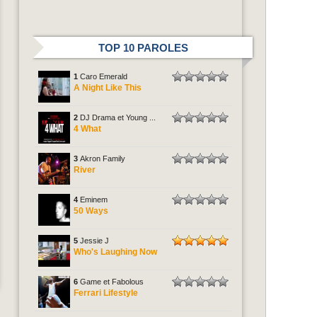
TOP 10 PAROLES
1
Caro Emerald
A Night Like This
2
DJ Drama et Young ...
4 What
3
Akron Family
River
4
Eminem
50 Ways
5
Jessie J
Who's Laughing Now
6
Game et Fabolous
Ferrari Lifestyle