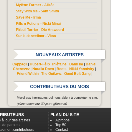
Mylène Farmer - Alizée
Stay With Me - Sam Smith
Save Me - Irma
Pills n Potions - Nicki Minaj
Pitbull Terrier - Die Antwoord
Sur le dancefloor - Vitaa
NOUVEAUX ARTISTES
Cappagli
|
Hubert-Félix Thiéfaine
|
Dami Im
|
Daniel
Chenevez
|
Natalia Doco
|
Boots
|
Nikki Yanofsky
|
Friend Within
|
The Outlawz
|
Good Belt Gang
|
CONTRIBUTEURS DU MOIS
Merci aux internautes qui nous aident à compléter le site.
(classement sur 30 jours glissants)
RIBUTEURS
PLAN DU SITE
 à jour des artistes
A propos
t de paroles
Top 50
ssement contributeurs
Contact