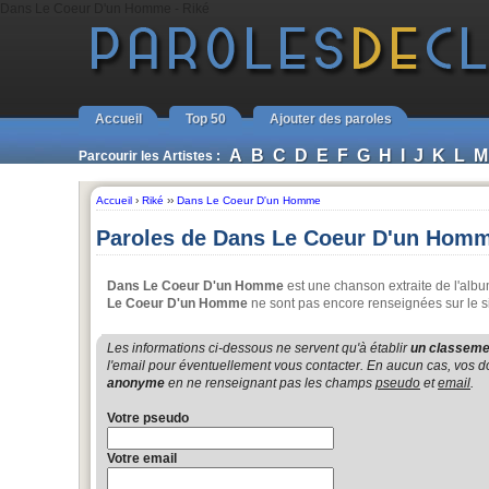
Dans Le Coeur D'un Homme - Riké
Accueil
Top 50
Ajouter des paroles
A
B
C
D
E
F
G
H
I
J
K
L
M
Parcourir les Artistes :
Accueil
›
Riké
››
Dans Le Coeur D'un Homme
Paroles de Dans Le Coeur D'un Homm
Dans Le Coeur D'un Homme
est une chanson extraite de l'alb
Le Coeur D'un Homme
ne sont pas encore renseignées sur le si
Les informations ci-dessous ne servent qu'à établir
un classemen
l'email pour éventuellement vous contacter. En aucun cas, vos do
anonyme
en ne renseignant pas les champs
pseudo
et
email
.
Votre pseudo
Votre email