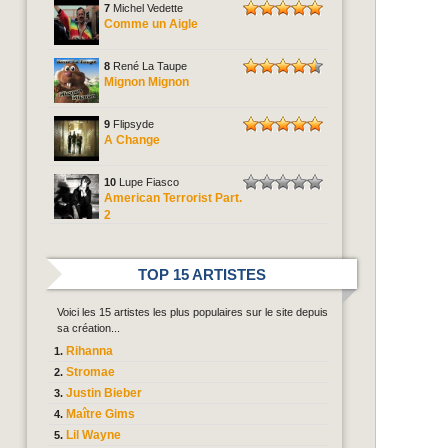
7
Michel Vedette
Comme un Aigle
8
René La Taupe
Mignon Mignon
9
Flipsyde
A Change
10
Lupe Fiasco
American Terrorist Part.
2
TOP 15 ARTISTES
Voici les 15 artistes les plus populaires sur le site depuis
sa création...
Rihanna
Stromae
Justin Bieber
Maître Gims
Lil Wayne