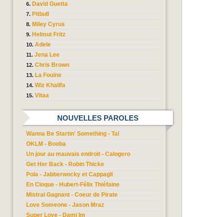
David Guetta
Pitbull
Miley Cyrus
Helmut Fritz
Adele
Jena Lee
Chris Brown
La Fouine
Wiz Khalifa
Vitaa
NOUVELLES PAROLES
Wanna Be Startin' Something - Tal
OKLM - Booba
Un jour au mauvais endroit - Calogero
Get Her Back - Robin Thicke
Pola - Jabberwocky et Cappagli
En Cloque - Hubert-Félix Thiéfaine
Mistral Gagnant - Coeur de Pirate
Love Someone - Jason Mraz
Super Love - Dami Im