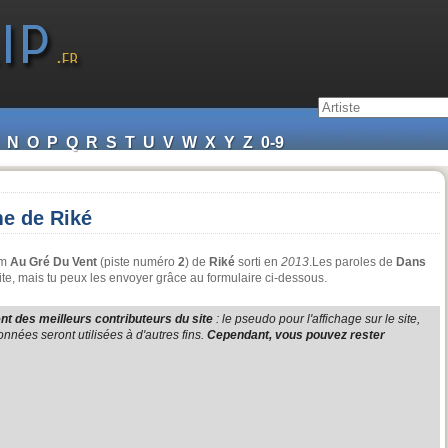
N
O
P
Q
R
S
T
U
V
W
X
Y
Z
0-9
e de Riké
um
Au Gré Du Vent
(piste numéro
2
) de
Riké
sorti en
2013
.Les paroles de
Dans
te, mais tu peux les envoyer grâce au formulaire ci-dessous.
t des meilleurs contributeurs du site
: le pseudo pour l'affichage sur le site,
nnées seront utilisées à d'autres fins.
Cependant, vous pouvez rester