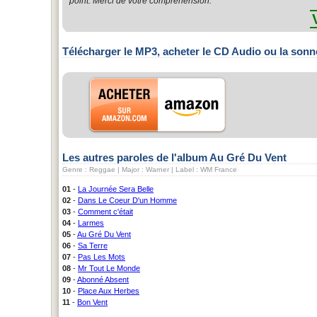
point. Merci de votre compréhension.
Télécharger le MP3, acheter le CD Audio ou la sonn
Les autres paroles de l'album Au Gré Du Vent
Genre : Reggae | Major : Warner | Label : WM France
01
-
La Journée Sera Belle
02
-
Dans Le Coeur D'un Homme
03
-
Comment c'était
04
-
Larmes
05
-
Au Gré Du Vent
06
-
Sa Terre
07
-
Pas Les Mots
08
-
Mr Tout Le Monde
09
-
Abonné Absent
10
-
Place Aux Herbes
11
-
Bon Vent