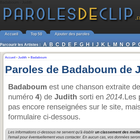
Badaboum - Judith
Accueil
Top 50
Ajouter des paroles
A
B
C
D
E
F
G
H
I
J
K
L
M
N
O
P
Parcourir les Artistes :
Accueil
›
Judith
››
Badaboum
Paroles de Badaboum de J
Badaboum
est une chanson extraite d
numéro
4
) de
Judith
sorti en
2014
.Les 
pas encore renseignées sur le site, mai
formulaire ci-dessous.
Les informations ci-dessous ne servent qu'à établir
un classement des meille
l'email pour éventuellement vous contacter. En aucun cas, vos données seront u