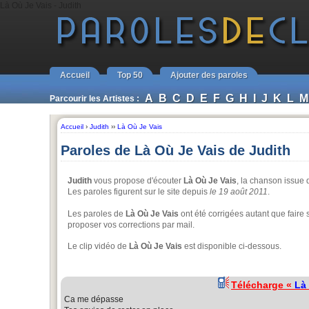
Là Où Je Vais - Judith
Accueil
Top 50
Ajouter des paroles
A
B
C
D
E
F
G
H
I
J
K
L
M
Parcourir les Artistes :
Accueil
›
Judith
››
Là Où Je Vais
Paroles de Là Où Je Vais de Judith
Judith
vous propose d'écouter
Là Où Je Vais
, la chanson issue
Les paroles figurent sur le site depuis
le 19 août 2011
.
Les paroles de
Là Où Je Vais
ont été corrigées autant que faire s
proposer vos corrections par mail.
Le clip vidéo de
Là Où Je Vais
est disponible ci-dessous.
Télécharge «
Là
Ca me dépasse