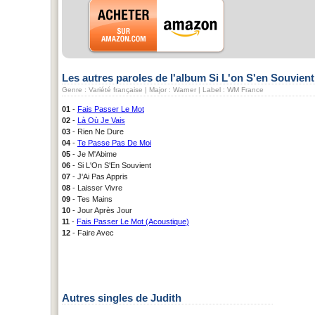
Les autres paroles de l'album Si L'on S'en Souvient.
Genre : Variété française | Major : Warner | Label : WM France
01
-
Fais Passer Le Mot
02
-
Là Où Je Vais
03
- Rien Ne Dure
04
-
Te Passe Pas De Moi
05
- Je M'Abime
06
- Si L'On S'En Souvient
07
- J'Ai Pas Appris
08
- Laisser Vivre
09
- Tes Mains
10
- Jour Après Jour
11
-
Fais Passer Le Mot (Acoustique)
12
- Faire Avec
Autres singles de Judith