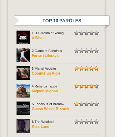
TOP 10 PAROLES
1
DJ Drama et Young ...
4 What
2
Game et Fabolous
Ferrari Lifestyle
3
Michel Vedette
Comme un Aigle
4
René La Taupe
Mignon Mignon
5
Fabolous et Broadw...
Guess Who's Bizzack
6
The Weeknd
Kiss Land