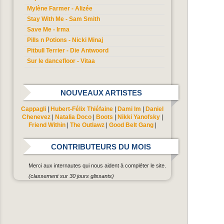
Mylène Farmer - Alizée
Stay With Me - Sam Smith
Save Me - Irma
Pills n Potions - Nicki Minaj
Pitbull Terrier - Die Antwoord
Sur le dancefloor - Vitaa
NOUVEAUX ARTISTES
Cappagli
|
Hubert-Félix Thiéfaine
|
Dami Im
|
Daniel
Chenevez
|
Natalia Doco
|
Boots
|
Nikki Yanofsky
|
Friend Within
|
The Outlawz
|
Good Belt Gang
|
CONTRIBUTEURS DU MOIS
Merci aux internautes qui nous aident à compléter le site.
(classement sur 30 jours glissants)