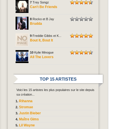
7
Trey Songz
Can't Be Friends
8
Rocko et B Jay
Brudda
9
Freddie Gibbs et K...
Bout It, Bout It
10
Kylie Minogue
All The Lovers
TOP 15 ARTISTES
Voici les 15 artistes les plus populaires sur le site depuis
sa création...
Rihanna
Stromae
Justin Bieber
Maître Gims
Lil Wayne