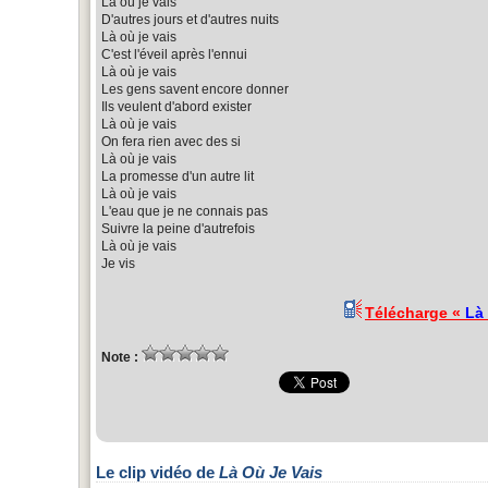
Là où je vais
D'autres jours et d'autres nuits
Là où je vais
C'est l'éveil après l'ennui
Là où je vais
Les gens savent encore donner
Ils veulent d'abord exister
Là où je vais
On fera rien avec des si
Là où je vais
La promesse d'un autre lit
Là où je vais
L'eau que je ne connais pas
Suivre la peine d'autrefois
Là où je vais
Je vis
Télécharge «
Là
Note :
Le clip vidéo de
Là Où Je Vais