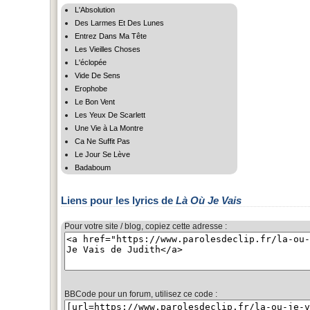
L'Absolution
Des Larmes Et Des Lunes
Entrez Dans Ma Tête
Les Vieilles Choses
L'éclopée
Vide De Sens
Erophobe
Le Bon Vent
Les Yeux De Scarlett
Une Vie à La Montre
Ca Ne Suffit Pas
Le Jour Se Lève
Badaboum
Liens pour les lyrics de
Là Où Je Vais
Pour votre site / blog, copiez cette adresse :
BBCode pour un forum, utilisez ce code :