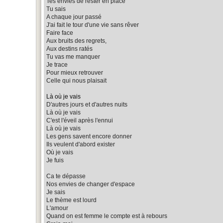
Tes envies de rester en place
Tu sais
A chaque jour passé
J'ai fait le tour d'une vie sans rêver
Faire face
Aux bruits des regrets,
Aux destins ratés
Tu vas me manquer
Je trace
Pour mieux retrouver
Celle qui nous plaisait
Là où je vais
D'autres jours et d'autres nuits
Là où je vais
C'est l'éveil après l'ennui
Là où je vais
Les gens savent encore donner
Ils veulent d'abord exister
Où je vais
Je fuis
Ca te dépasse
Nos envies de changer d'espace
Je sais
Le thème est lourd
L'amour
Quand on est femme le compte est à rebours