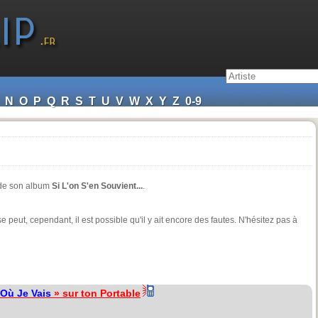
N
O
P
Q
R
S
T
U
V
W
X
Y
Z
0-9
 de son album
Si L'on S'en Souvient...
.
e peut, cependant, il est possible qu'il y ait encore des fautes. N'hésitez pas à
 Où Je Vais
» sur ton Portable