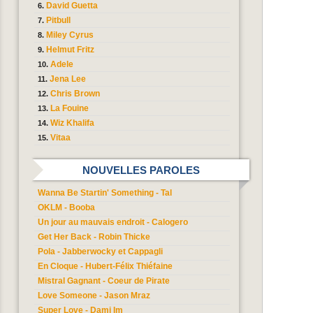
David Guetta
Pitbull
Miley Cyrus
Helmut Fritz
Adele
Jena Lee
Chris Brown
La Fouine
Wiz Khalifa
Vitaa
NOUVELLES PAROLES
Wanna Be Startin' Something - Tal
OKLM - Booba
Un jour au mauvais endroit - Calogero
Get Her Back - Robin Thicke
Pola - Jabberwocky et Cappagli
En Cloque - Hubert-Félix Thiéfaine
Mistral Gagnant - Coeur de Pirate
Love Someone - Jason Mraz
Super Love - Dami Im