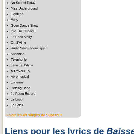
No School Today
Miss Underground
Eighteen
Eddy
Gogo Dance Show
Into The Groove
Le Rock A Billy
On S'Aime
Radio Song (acoustique)
Sunshine
Téléphonie
Jenn Je T'Aime
A Travers Toi
Aeromusical
Ennemie
Helping Hand
Je Reste Encore
Le Loup
Le Soleil
» voir
les 49 singles
de Superbus
Liens pour les lyrics de
Baiss