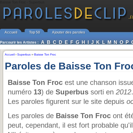
Baisse Ton Froc - Superbus
Accueil
Top 50
Ajouter des paroles
A
B
C
D
E
F
G
H
I
J
K
L
M
N
O
P
Parcourir les Artistes :
Accueil
›
Superbus
››
Baisse Ton Froc
Paroles de Baisse Ton Fr
Baisse Ton Froc
est une chanson issu
numéro
13
) de
Superbus
sorti en
2012
Les paroles figurent sur le site depuis
o
Les paroles de
Baisse Ton Froc
ont été
peut, cependant, il est fort probable qu'i