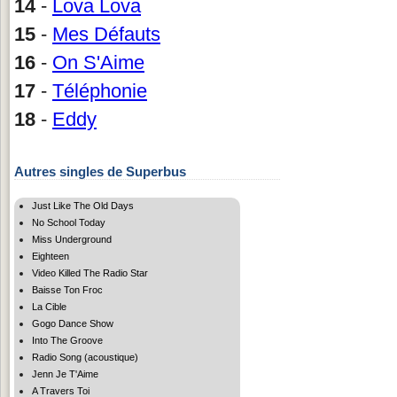
14
-
Lova Lova
15
-
Mes Défauts
16
-
On S'Aime
17
-
Téléphonie
18
-
Eddy
Autres singles de Superbus
Just Like The Old Days
No School Today
Miss Underground
Eighteen
Video Killed The Radio Star
Baisse Ton Froc
La Cible
Gogo Dance Show
Into The Groove
Radio Song (acoustique)
Jenn Je T'Aime
A Travers Toi