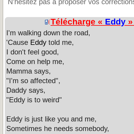
N'hésitez pas à proposer vos corrections
Télécharge «
Eddy
» 
I'm walking down the road,
'Cause
Eddy
told me,
I don't feel good,
Come on help me,
Mamma says,
"I'm so affected",
Daddy says,
"Eddy is to weird"
Eddy is just like you and me,
Sometimes he needs somebody,