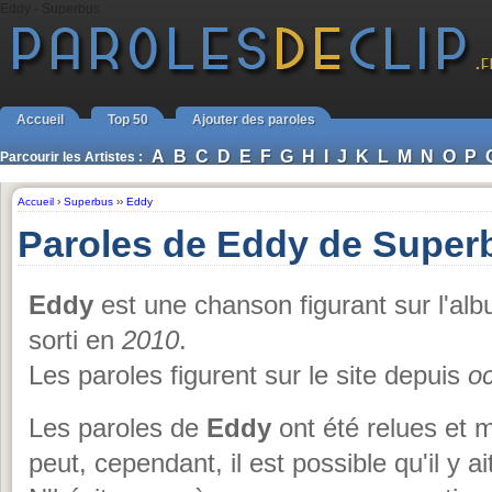
Eddy - Superbus
Accueil
Top 50
Ajouter des paroles
A
B
C
D
E
F
G
H
I
J
K
L
M
N
O
P
Parcourir les Artistes :
Accueil
›
Superbus
››
Eddy
Paroles de Eddy de Super
Eddy
est une chanson figurant sur l'al
sorti en
2010
.
Les paroles figurent sur le site depuis
o
Les paroles de
Eddy
ont été relues et 
peut, cependant, il est possible qu'il y