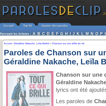
Chanson sur une drôle de vie - Géraldine Nakache et Leïla Bekhti
Accueil
Top 50
Ajouter des paroles
A
B
C
D
E
F
G
H
I
J
K
L
M
N
O
P
Parcourir les Artistes :
Accueil
›
Géraldine Nakache
,
Leïla Bekhti
››
Chanson sur une drôle de vie
Paroles de Chanson sur un
Géraldine Nakache, Leïla B
Chanson sur une d
Géraldine Nakache,
lyrics ont été ajout
Les paroles de
Chan