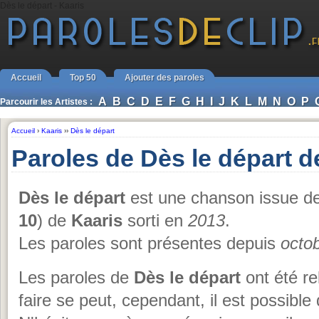
Dès le départ - Kaaris
Accueil
Top 50
Ajouter des paroles
A
B
C
D
E
F
G
H
I
J
K
L
M
N
O
P
Parcourir les Artistes :
Accueil
›
Kaaris
››
Dès le départ
Paroles de Dès le départ d
Dès le départ
est une chanson issue d
10
) de
Kaaris
sorti en
2013
.
Les paroles sont présentes depuis
octo
Les paroles de
Dès le départ
ont été re
faire se peut, cependant, il est possible 