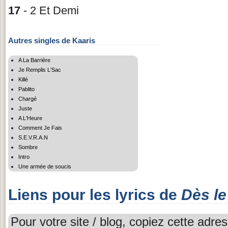
17
- 2 Et Demi
Autres singles de Kaaris
A La Barrière
Je Remplis L'Sac
Killé
Pablito
Chargé
Juste
A L'Heure
Comment Je Fais
S.E.V.R.A.N
Sombre
Intro
Une armée de soucis
Liens pour les lyrics de
Dès le
Pour votre site / blog, copiez cette adres