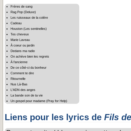
Frères de sang
Rag Pop (Deluxe)
Les ruisseaux de la colère
Cadeau
Houston (Les sentinelles)
Tes cheveux
Marie Laveau
À coeur ou jardin
Dedans ma radio
On achève bien les regrets
À l'ancienne
De ce côté-ci du bonheur
Comment te dire
Ritournelle
Nus Là-Bas
L'ADN des anges
La bande son de ta vie
Un gospel pour madame (Pray for Help)
Liens pour les lyrics de
Fils 