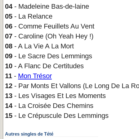
04
- Madeleine Bas-de-laine
05
- La Relance
06
- Comme Feuillets Au Vent
07
- Caroline (Oh Yeah Hey !)
08
- A La Vie A La Mort
09
- Le Sacre Des Lemmings
10
- A Flanc De Certitudes
11
-
Mon Trésor
12
- Par Monts Et Vallons (Le Long De La Ro
13
- Les Visages Et Les Moments
14
- La Croisée Des Chemins
15
- Le Crépuscule Des Lemmings
Autres singles de Tété