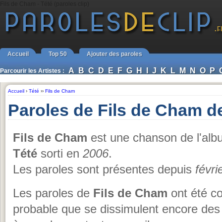
Fils de Cham - Tété (paroles clip)
Accueil
Top 50
Ajouter des paroles
A
B
C
D
E
F
G
H
I
J
K
L
M
N
O
P
Parcourir les Artistes :
Accueil
›
Tété
››
Fils de Cham
Paroles de Fils de Cham d
Fils de Cham
est une chanson de l'al
Tété
sorti en
2006
.
Les paroles sont présentes depuis
févri
Les paroles de
Fils de Cham
ont été co
probable que se dissimulent encore des