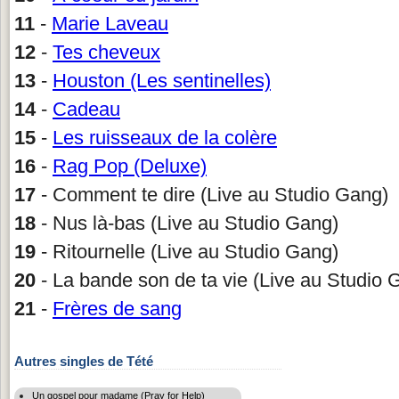
11
-
Marie Laveau
12
-
Tes cheveux
13
-
Houston (Les sentinelles)
14
-
Cadeau
15
-
Les ruisseaux de la colère
16
-
Rag Pop (Deluxe)
17
- Comment te dire (Live au Studio Gang)
18
- Nus là-bas (Live au Studio Gang)
19
- Ritournelle (Live au Studio Gang)
20
- La bande son de ta vie (Live au Studio 
21
-
Frères de sang
Autres singles de Tété
Un gospel pour madame (Pray for Help)