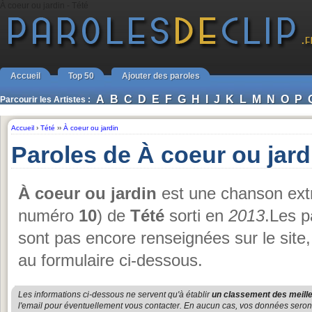
À coeur ou jardin - Tété
Accueil
Top 50
Ajouter des paroles
A
B
C
D
E
F
G
H
I
J
K
L
M
N
O
P
Parcourir les Artistes :
Accueil
›
Tété
››
À coeur ou jardin
Paroles de À coeur ou jard
À coeur ou jardin
est une chanson extr
numéro
10
) de
Tété
sorti en
2013
.Les p
sont pas encore renseignées sur le site
au formulaire ci-dessous.
Les informations ci-dessous ne servent qu'à établir
un classement des meille
l'email pour éventuellement vous contacter. En aucun cas, vos données seront u