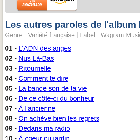
Les autres paroles de l'album
Genre : Variété française | Label : Wagram Musi
01
-
L'ADN des anges
02
-
Nus Là-Bas
03
-
Ritournelle
04
-
Comment te dire
05
-
La bande son de ta vie
06
-
De ce côté-ci du bonheur
07
-
À l'ancienne
08
-
On achève bien les regrets
09
-
Dedans ma radio
10
-
À coeur ou jardin