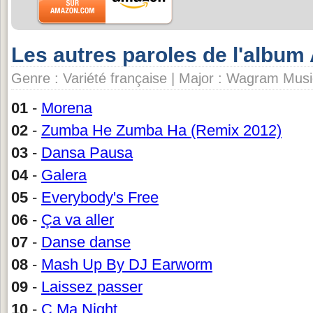
Les autres paroles de l'album
Genre : Variété française | Major : Wagram Musi
01
-
Morena
02
-
Zumba He Zumba Ha (Remix 2012)
03
-
Dansa Pausa
04
-
Galera
05
-
Everybody's Free
06
-
Ça va aller
07
-
Danse danse
08
-
Mash Up By DJ Earworm
09
-
Laissez passer
10
-
C Ma Night