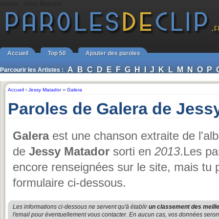
Galera - Jessy Matador
Accueil
Top 50
Ajouter des paroles
A
B
C
D
E
F
G
H
I
J
K
L
M
N
O
P
Parcourir les Artistes :
Accueil
›
Jessy Matador
››
Galera
Paroles de Galera de Jess
Galera
est une chanson extraite de l'a
de
Jessy Matador
sorti en
2013
.Les pa
encore renseignées sur le site, mais tu
formulaire ci-dessous.
Les informations ci-dessous ne servent qu'à établir
un classement des meille
l'email pour éventuellement vous contacter. En aucun cas, vos données seront u