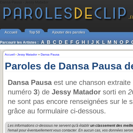
Dansa Pausa - Jessy Matador
Accueil
Top 50
Ajouter des paroles
A
B
C
D
E
F
G
H
I
J
K
L
M
N
O
P
Parcourir les Artistes :
Accueil
›
Jessy Matador
››
Dansa Pausa
Paroles de Dansa Pausa d
Dansa Pausa
est une chanson extraite
numéro
3
) de
Jessy Matador
sorti en
2
ne sont pas encore renseignées sur le s
grâce au formulaire ci-dessous.
Les informations ci-dessous ne servent qu'à établir
un classement des meille
l'email pour éventuellement vous contacter. En aucun cas, vos données seront u