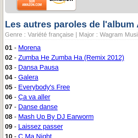
Les autres paroles de l'album
Genre : Variété française | Major : Wagram Musi
01
-
Morena
02
-
Zumba He Zumba Ha (Remix 2012)
03
-
Dansa Pausa
04
-
Galera
05
-
Everybody's Free
06
-
Ça va aller
07
-
Danse danse
08
-
Mash Up By DJ Earworm
09
-
Laissez passer
10
-
C Ma Night