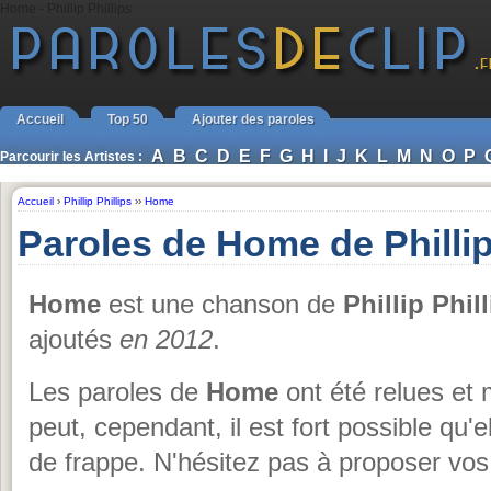
Home - Phillip Phillips
Accueil
Top 50
Ajouter des paroles
A
B
C
D
E
F
G
H
I
J
K
L
M
N
O
P
Parcourir les Artistes :
Accueil
›
Phillip Phillips
››
Home
Paroles de Home de Phillip
Home
est une chanson de
Phillip Phil
ajoutés
en 2012
.
Les paroles de
Home
ont été relues et 
peut, cependant, il est fort possible qu'
de frappe. N'hésitez pas à proposer vos 