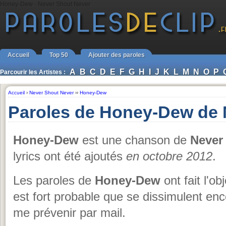
Honey-Dew - Never Shout Never
Accueil
Top 50
Ajouter des paroles
A
B
C
D
E
F
G
H
I
J
K
L
M
N
O
P
Parcourir les Artistes :
Accueil
›
Never Shout Never
››
Honey-Dew
Paroles de Honey-Dew de 
Honey-Dew
est une chanson de
Never
lyrics ont été ajoutés
en octobre 2012
.
Les paroles de
Honey-Dew
ont fait l'ob
est fort probable que se dissimulent enc
me prévenir par mail.