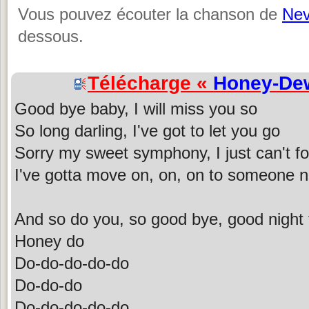
Vous pouvez écouter la chanson de
Nev
dessous.
Télécharge «
Honey-De
Good bye baby, I will miss you so
So long darling, I've got to let you go
Sorry my sweet symphony, I just can't fo
I've gotta move on, on, on to someone 
And so do you, so good bye, good night 
Honey do
Do-do-do-do-do
Do-do-do
Do-do-do-do-do