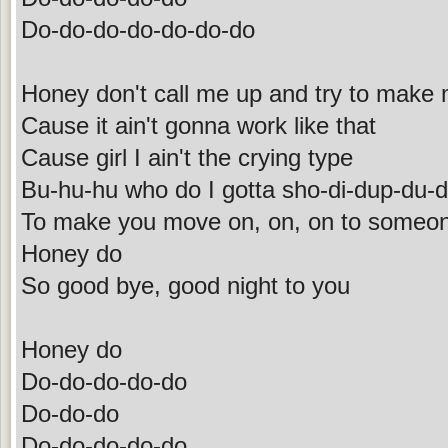
Do-do-do-do-do-do-do
Honey don't call me up and try to make 
Cause it ain't gonna work like that
Cause girl I ain't the crying type
Bu-hu-hu who do I gotta sho-di-dup-du-
To make you move on, on, on to someo
Honey do
So good bye, good night to you
Honey do
Do-do-do-do-do
Do-do-do
Do-do-do-do-do