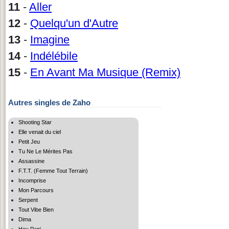
11
-
Aller
12
-
Quelqu'un d'Autre
13
-
Imagine
14
-
Indélébile
15
-
En Avant Ma Musique (Remix)
Autres singles de Zaho
Shooting Star
Elle venait du ciel
Petit Jeu
Tu Ne Le Mérites Pas
Assassine
F.T.T. (Femme Tout Terrain)
Incomprise
Mon Parcours
Serpent
Tout Vibe Bien
Dima