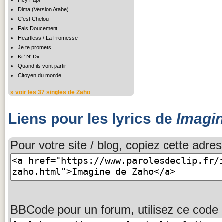
Hey Papi
Dima (Version Arabe)
C'est Chelou
Fais Doucement
Heartless / La Promesse
Je te promets
Kif' N' Dir
Quand ils vont partir
Citoyen du monde
» voir
les 37 singles
de Zaho
Liens pour les lyrics de
Imagi
Pour votre site / blog, copiez cette adres
BBCode pour un forum, utilisez ce code 