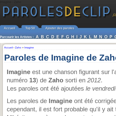
Imagine - Zaho
Accueil
Top 50
Ajouter des paroles
A
B
C
D
E
F
G
H
I
J
K
L
M
N
O
P
Parcourir les Artistes :
Accueil
›
Zaho
››
Imagine
Paroles de Imagine de Zah
Imagine
est une chanson figurant sur l
numéro
13
) de
Zaho
sorti en
2012
.
Les paroles ont été ajoutées
le vendred
Les paroles de
Imagine
ont été corrigée
cependant, il est fort probable qu'il y ai