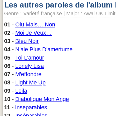
Les autres paroles de l'album 
Genre : Variété française | Major : Awal UK Limi
01
-
Oiu Mais… Non
02
-
Moi Je Veux…
03
-
Bleu Noir
04
-
N'aie Plus D'amertume
05
-
Toi L'amour
06
-
Lonely Lisa
07
-
M'effondre
08
-
Light Me Up
09
-
Leila
10
-
Diabolique Mon Ange
11
-
Inseparables
12
-
Inséparables