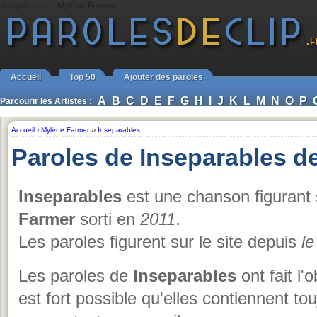
Inseparables - Mylène Farmer
Accueil
Top 50
Ajouter des paroles
A
B
C
D
E
F
G
H
I
J
K
L
M
N
O
P
Parcourir les Artistes :
Accueil
›
Mylène Farmer
››
Inseparables
Paroles de Inseparables d
Inseparables
est une chanson figurant 
Farmer
sorti en
2011
.
Les paroles figurent sur le site depuis
l
Les paroles de
Inseparables
ont fait l'
est fort possible qu'elles contiennent to