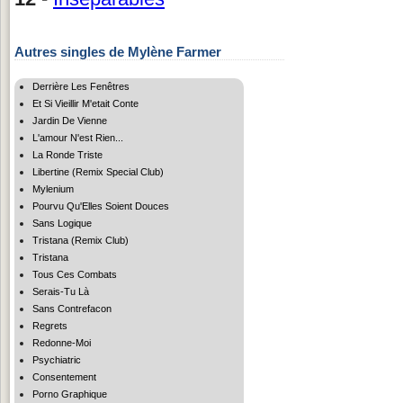
Autres singles de Mylène Farmer
Derrière Les Fenêtres
Et Si Vieillir M'etait Conte
Jardin De Vienne
L'amour N'est Rien...
La Ronde Triste
Libertine (Remix Special Club)
Mylenium
Pourvu Qu'Elles Soient Douces
Sans Logique
Tristana (Remix Club)
Tristana
Tous Ces Combats
Serais-Tu Là
Sans Contrefacon
Regrets
Redonne-Moi
Psychiatric
Consentement
Porno Graphique