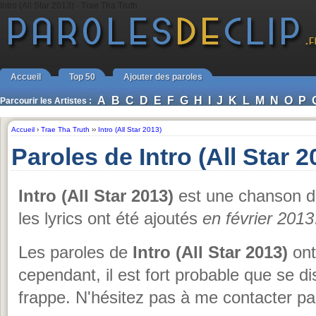
Intro (All Star 2013) - Trae Tha Truth
Accueil
Top 50
Ajouter des paroles
A
B
C
D
E
F
G
H
I
J
K
L
M
N
O
P
Parcourir les Artistes :
Accueil
›
Trae Tha Truth
››
Intro (All Star 2013)
Paroles de Intro (All Star 
Intro (All Star 2013)
est une chanson 
les lyrics ont été ajoutés
en février 2013
Les paroles de
Intro (All Star 2013)
ont 
cependant, il est fort probable que se d
frappe. N'hésitez pas à me contacter pa