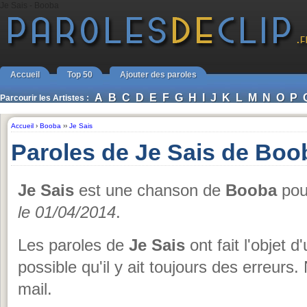
Je Sais - Booba
Accueil
Top 50
Ajouter des paroles
A
B
C
D
E
F
G
H
I
J
K
L
M
N
O
P
Parcourir les Artistes :
Accueil
›
Booba
››
Je Sais
Paroles de Je Sais de Boo
Je Sais
est une chanson de
Booba
pour
le 01/04/2014
.
Les paroles de
Je Sais
ont fait l'objet d
possible qu'il y ait toujours des erreurs
mail.