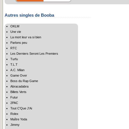
Autres singles de Booba
OKLM
Une vie
La mort leur va si bien
Parlons peu
RTC
Les Derniers Seront Les Premiers
Turfu
T.L.T
A.C. Milan
Game Over
Boss du Rap Game
Abracadabra
Billets Verts
Futur
2PAC
Tout C'Que J'Ai
Rolex
Maître Yoda
Jimmy