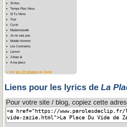
20 Ans
Temps Plus Vieux
Si Tu Viens
Tout
Cyclo
Mademoiselle
Je ne sais pas
Mobile Homme
Les Contraires
Larsen
J'étais là
A ma place
» voir
les 35 singles
de Zazie
Liens pour les lyrics de
La Pla
Pour votre site / blog, copiez cette adres