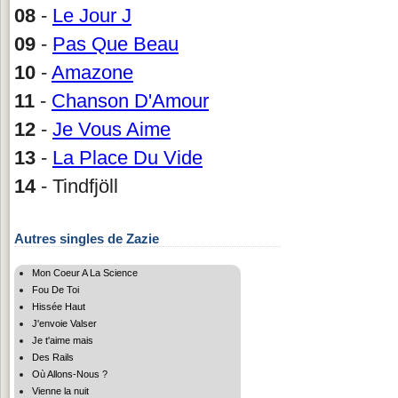
08
-
Le Jour J
09
-
Pas Que Beau
10
-
Amazone
11
-
Chanson D'Amour
12
-
Je Vous Aime
13
-
La Place Du Vide
14
- Tindfjöll
Autres singles de Zazie
Mon Coeur A La Science
Fou De Toi
Hissée Haut
J'envoie Valser
Je t'aime mais
Des Rails
Où Allons-Nous ?
Vienne la nuit