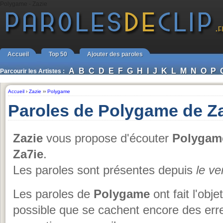
Polygame - Zazie
Accueil
Top 50
Ajouter des paroles
A
B
C
D
E
F
G
H
I
J
K
L
M
N
O
P
Parcourir les Artistes :
Accueil
›
Zazie
››
Polygame
Paroles de Polygame de Z
Zazie
vous propose d'écouter
Polygam
Za7ie
.
Les paroles sont présentes depuis
le ve
Les paroles de
Polygame
ont fait l'obje
possible que se cachent encore des err