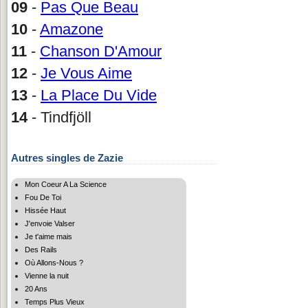
09
-
Pas Que Beau
10
-
Amazone
11
-
Chanson D'Amour
12
-
Je Vous Aime
13
-
La Place Du Vide
14
- Tindfjöll
Autres singles de Zazie
Mon Coeur A La Science
Fou De Toi
Hissée Haut
J'envoie Valser
Je t'aime mais
Des Rails
Où Allons-Nous ?
Vienne la nuit
20 Ans
Temps Plus Vieux