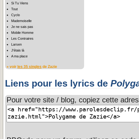
Si Tu Viens
Tout
Cyclo
Mademoiselle
Je ne sais pas
Mobile Homme
Les Contraires
Larsen
J'étais là
A ma place
» voir
les 35 singles
de Zazie
Liens pour les lyrics de
Polyg
Pour votre site / blog, copiez cette adres