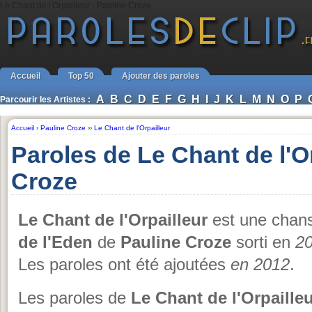
Le Chant de l'Orpailleur - Pauline Croze
Accueil
Top 50
Ajouter des paroles
A
B
C
D
E
F
G
H
I
J
K
L
M
N
O
P
Parcourir les Artistes :
Accueil
›
Pauline Croze
››
Le Chant de l'Orpailleur
Paroles de Le Chant de l'O
Croze
Le Chant de l'Orpailleur
est une chans
de l'Eden
de
Pauline Croze
sorti en
2
Les paroles ont été ajoutées
en 2012
.
Les paroles de
Le Chant de l'Orpaille