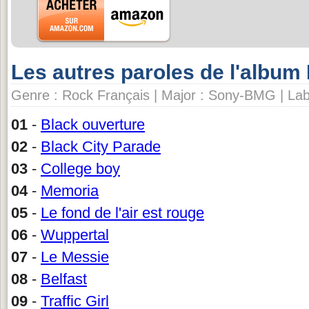
Les autres paroles de l'album
Genre : Rock Français | Major : Sony-BMG | Labe
01
-
Black ouverture
02
-
Black City Parade
03
-
College boy
04
-
Memoria
05
-
Le fond de l'air est rouge
06
-
Wuppertal
07
-
Le Messie
08
-
Belfast
09
-
Traffic Girl