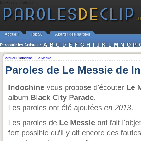
Le Messie - Indochine
Accueil
Top 50
Ajouter des paroles
A
B
C
D
E
F
G
H
I
J
K
L
M
N
O
P
Parcourir les Artistes :
Accueil
›
Indochine
››
Le Messie
Paroles de Le Messie de I
Indochine
vous propose d'écouter
Le M
album
Black City Parade
.
Les paroles ont été ajoutées
en 2013
.
Les paroles de
Le Messie
ont fait l'obj
fort possible qu'il y ait encore des faut