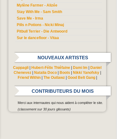
Mylène Farmer - Alizée
Stay With Me - Sam Smith
Save Me - Irma
Pills n Potions - Nicki Minaj
Pitbull Terrier - Die Antwoord
Sur le dancefloor - Vitaa
NOUVEAUX ARTISTES
Cappagli
|
Hubert-Félix Thiéfaine
|
Dami Im
|
Daniel
Chenevez
|
Natalia Doco
|
Boots
|
Nikki Yanofsky
|
Friend Within
|
The Outlawz
|
Good Belt Gang
|
CONTRIBUTEURS DU MOIS
Merci aux internautes qui nous aident à compléter le site.
(classement sur 30 jours glissants)