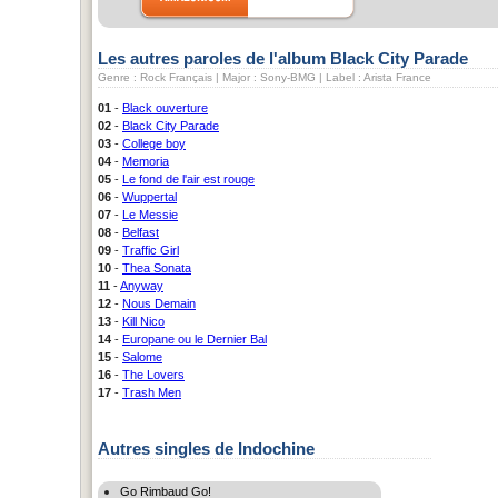
Les autres paroles de l'album Black City Parade
Genre : Rock Français | Major : Sony-BMG | Label : Arista France
01
-
Black ouverture
02
-
Black City Parade
03
-
College boy
04
-
Memoria
05
-
Le fond de l'air est rouge
06
-
Wuppertal
07
-
Le Messie
08
-
Belfast
09
-
Traffic Girl
10
-
Thea Sonata
11
-
Anyway
12
-
Nous Demain
13
-
Kill Nico
14
-
Europane ou le Dernier Bal
15
-
Salome
16
-
The Lovers
17
-
Trash Men
Autres singles de Indochine
Go Rimbaud Go!