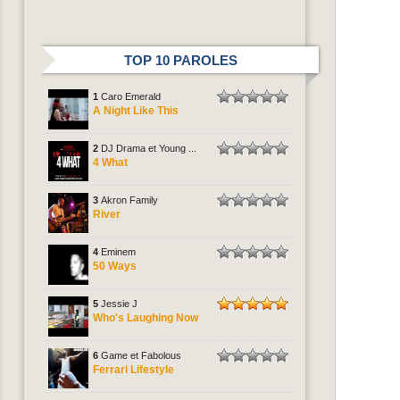
TOP 10 PAROLES
1
Caro Emerald
A Night Like This
2
DJ Drama et Young ...
4 What
3
Akron Family
River
4
Eminem
50 Ways
5
Jessie J
Who's Laughing Now
6
Game et Fabolous
Ferrari Lifestyle