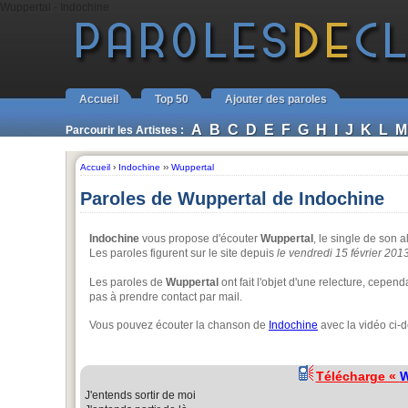
Wuppertal - Indochine
Accueil
Top 50
Ajouter des paroles
A
B
C
D
E
F
G
H
I
J
K
L
M
Parcourir les Artistes :
Accueil
›
Indochine
››
Wuppertal
Paroles de Wuppertal de Indochine
Indochine
vous propose d'écouter
Wuppertal
, le single de son
Les paroles figurent sur le site depuis
le vendredi 15 février 201
Les paroles de
Wuppertal
ont fait l'objet d'une relecture, cepe
pas à prendre contact par mail.
Vous pouvez écouter la chanson de
Indochine
avec la vidéo ci-
Télécharge «
W
J'entends sortir de moi