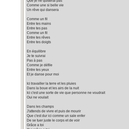
Que je ne quitterai pas
Comme une si belle vie
Un rêve qui dansera
Comme un fil
Entre tes mains
Entre tes pas
Comme un fil
Entre tes rêves
Entre tes doigts
En équilibre
Je te suivrai
Pas à pas
Comme je défile
Entre tes yeux
Et je danse pour moi
Ici travailler la terre et les pluies
Dans la boue et les airs de la nuit
Ici c'est une sorte de vie que personne ne voudrait
Oui ne voulait
Dans les champs
J'attends de vivre et puis de mourir
Que c'est dur ici comme un sale enfer
De se tuer juste le corps et de voir
Grâce a toi