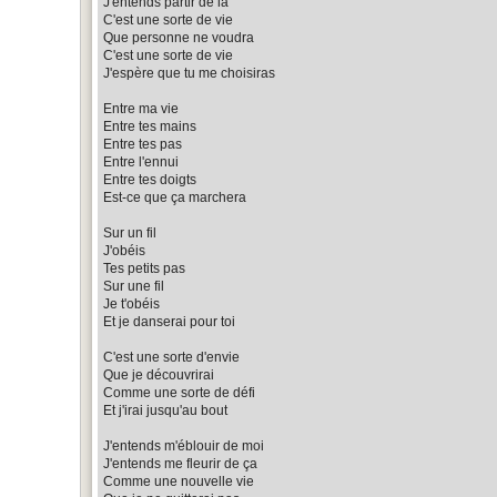
J'entends partir de là
C'est une sorte de vie
Que personne ne voudra
C'est une sorte de vie
J'espère que tu me choisiras
Entre ma vie
Entre tes mains
Entre tes pas
Entre l'ennui
Entre tes doigts
Est-ce que ça marchera
Sur un fil
J'obéis
Tes petits pas
Sur une fil
Je t'obéis
Et je danserai pour toi
C'est une sorte d'envie
Que je découvrirai
Comme une sorte de défi
Et j'irai jusqu'au bout
J'entends m'éblouir de moi
J'entends me fleurir de ça
Comme une nouvelle vie