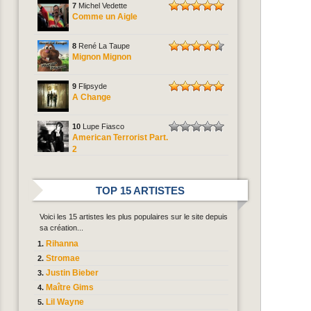
7
Michel Vedette
Comme un Aigle
8
René La Taupe
Mignon Mignon
9
Flipsyde
A Change
10
Lupe Fiasco
American Terrorist Part.
2
TOP 15 ARTISTES
Voici les 15 artistes les plus populaires sur le site depuis
sa création...
Rihanna
Stromae
Justin Bieber
Maître Gims
Lil Wayne