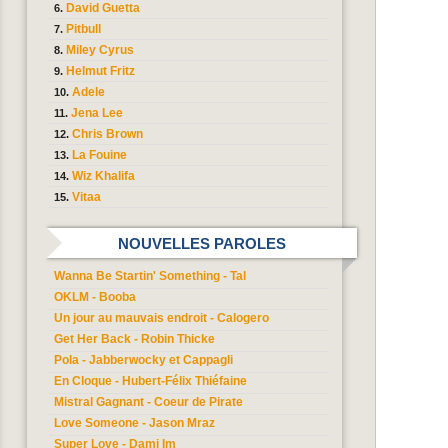
David Guetta
Pitbull
Miley Cyrus
Helmut Fritz
Adele
Jena Lee
Chris Brown
La Fouine
Wiz Khalifa
Vitaa
NOUVELLES PAROLES
Wanna Be Startin' Something - Tal
OKLM - Booba
Un jour au mauvais endroit - Calogero
Get Her Back - Robin Thicke
Pola - Jabberwocky et Cappagli
En Cloque - Hubert-Félix Thiéfaine
Mistral Gagnant - Coeur de Pirate
Love Someone - Jason Mraz
Super Love - Dami Im