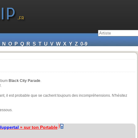
N
O
P
Q
R
S
T
U
V
W
X
Y
Z
0-9
 album
Black City Parade
.
3
.
ndant, il est probable que se cachent toujours des incompréhensions. N'hésitez
dessous.
uppertal
» sur ton Portable