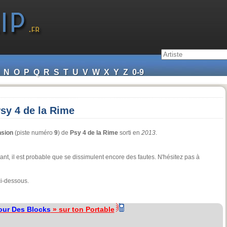
N
O
P
Q
R
S
T
U
V
W
X
Y
Z
0-9
sy 4 de la Rime
sion
(piste numéro
9
) de
Psy 4 de la Rime
sorti en
2013
.
nt, il est probable que se dissimulent encore des fautes. N'hésitez pas à
ci-dessous.
our Des Blocks
» sur ton Portable