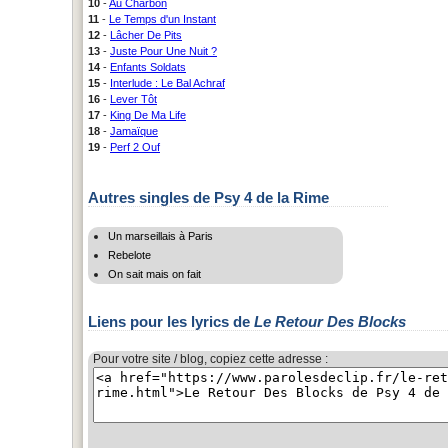
10
-
Au Charbon
11
-
Le Temps d'un Instant
12
-
Lâcher De Pits
13
-
Juste Pour Une Nuit ?
14
-
Enfants Soldats
15
-
Interlude : Le Bal Achraf
16
-
Lever Tôt
17
-
King De Ma Life
18
-
Jamaïque
19
-
Perf 2 Ouf
Autres singles de Psy 4 de la Rime
Un marseillais à Paris
Rebelote
On sait mais on fait
Liens pour les lyrics de
Le Retour Des Blocks
Pour votre site / blog, copiez cette adresse :