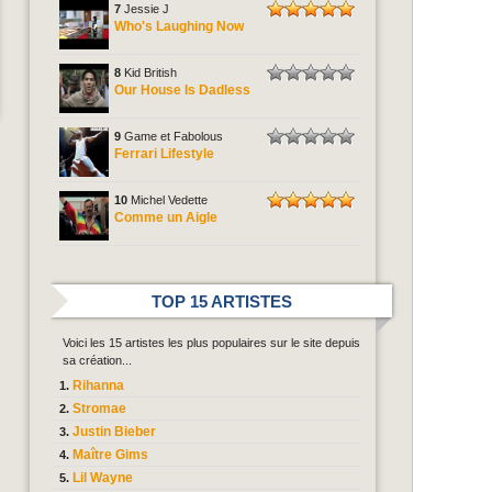
7
Jessie J
Who's Laughing Now
8
Kid British
Our House Is Dadless
9
Game et Fabolous
Ferrari Lifestyle
10
Michel Vedette
Comme un Aigle
TOP 15 ARTISTES
Voici les 15 artistes les plus populaires sur le site depuis
sa création...
Rihanna
Stromae
Justin Bieber
Maître Gims
Lil Wayne