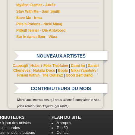
Mylène Farmer - Alizée
Stay With Me - Sam Smith
Save Me - Irma
Pills n Potions - Nicki Minaj
Pitbull Terrier - Die Antwoord
Sur le dancefloor - Vitaa
NOUVEAUX ARTISTES
Cappagli
|
Hubert-Félix Thiéfaine
|
Dami Im
|
Daniel
Chenevez
|
Natalia Doco
|
Boots
|
Nikki Yanofsky
|
Friend Within
|
The Outlawz
|
Good Belt Gang
|
CONTRIBUTEURS DU MOIS
Merci aux internautes qui nous aident à compléter le site.
(classement sur 30 jours glissants)
RIBUTEURS
PLAN DU SITE
 à jour des artistes
A propos
t de paroles
Top 50
ssement contributeurs
Contact