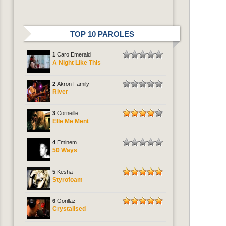
TOP 10 PAROLES
1
Caro Emerald
A Night Like This
2
Akron Family
River
3
Corneille
Elle Me Ment
4
Eminem
50 Ways
5
Kesha
Styrofoam
6
Gorillaz
Crystalised