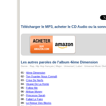
Télécharger le MP3, acheter le CD Audio ou la sonn
Les autres paroles de l'album 4ème Dimension
Genre : Rap, Hip Hop français | Major : Universal | Label : Universal Music D
01
-
4ème Dimension
02
-
Ton Quartier Nous Connaît
03
-
Crise De Nerfs
04
-
Visage De La Honte
05
-
Follow Me
06
-
Afrikan Money
07
-
Princesse Sarah
08
-
Fallait Le Faire
09
-
Le Retour Des Blocks