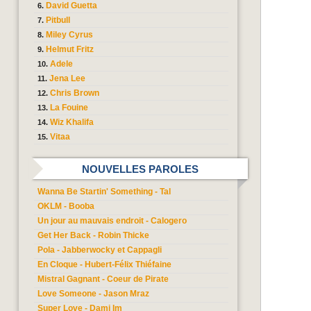
David Guetta
Pitbull
Miley Cyrus
Helmut Fritz
Adele
Jena Lee
Chris Brown
La Fouine
Wiz Khalifa
Vitaa
NOUVELLES PAROLES
Wanna Be Startin' Something - Tal
OKLM - Booba
Un jour au mauvais endroit - Calogero
Get Her Back - Robin Thicke
Pola - Jabberwocky et Cappagli
En Cloque - Hubert-Félix Thiéfaine
Mistral Gagnant - Coeur de Pirate
Love Someone - Jason Mraz
Super Love - Dami Im