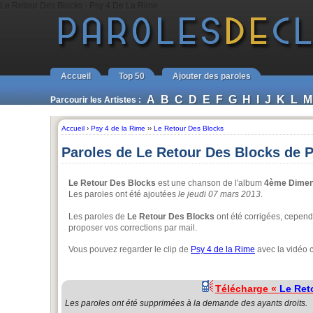
Le Retour Des Blocks - Psy 4 De La Rime
Accueil
Top 50
Ajouter des paroles
A
B
C
D
E
F
G
H
I
J
K
L
M
Parcourir les Artistes :
Accueil
›
Psy 4 de la Rime
››
Le Retour Des Blocks
Paroles de Le Retour Des Blocks de P
Le Retour Des Blocks
est une chanson de l'album
4ème Dimen
Les paroles ont été ajoutées
le jeudi 07 mars 2013
.
Les paroles de
Le Retour Des Blocks
ont été corrigées, cependa
proposer vos corrections par mail.
Vous pouvez regarder le clip de
Psy 4 de la Rime
avec la vidéo 
Télécharge «
Le Ret
Les paroles ont été supprimées à la demande des ayants droits.