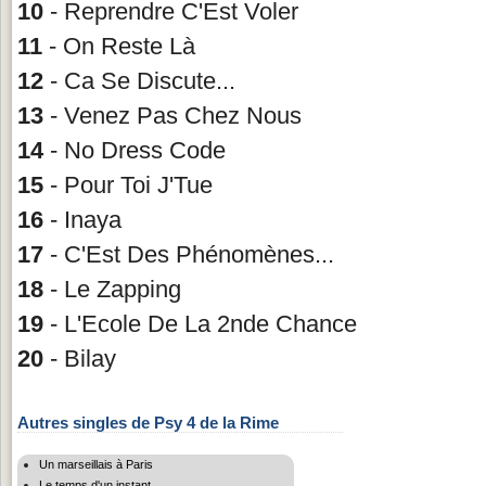
10
- Reprendre C'Est Voler
11
- On Reste Là
12
- Ca Se Discute...
13
- Venez Pas Chez Nous
14
- No Dress Code
15
- Pour Toi J'Tue
16
- Inaya
17
- C'Est Des Phénomènes...
18
- Le Zapping
19
- L'Ecole De La 2nde Chance
20
- Bilay
Autres singles de Psy 4 de la Rime
Un marseillais à Paris
Le temps d'un instant