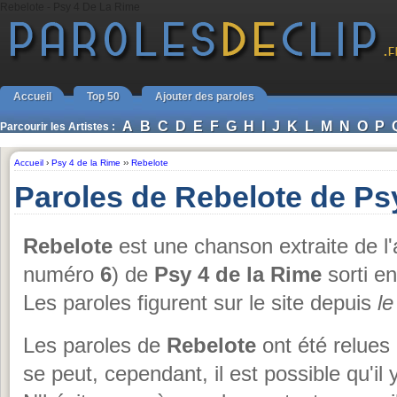
Rebelote - Psy 4 De La Rime
Accueil
Top 50
Ajouter des paroles
A
B
C
D
E
F
G
H
I
J
K
L
M
N
O
P
Parcourir les Artistes :
Accueil
›
Psy 4 de la Rime
››
Rebelote
Paroles de Rebelote de Ps
Rebelote
est une chanson extraite de l
numéro
6
) de
Psy 4 de la Rime
sorti e
Les paroles figurent sur le site depuis
le
Les paroles de
Rebelote
ont été relues
se peut, cependant, il est possible qu'il 