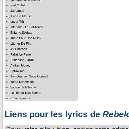
Perf 2 Ouf
Jamaïque
King De Ma Life
Lever Tôt
Interlude : Le Bal Achraf
Enfants Soldats
Juste Pour Une Nuit ?
Lâcher De Pits
Au Charbon
Fallait Le Faire
Princesse Sarah
Afrikan Money
Follow Me
Ton Quartier Nous Connaît
4ème Dimension
Visage de la honte
Le Retour Des Blocks
Crise de nerfs
Liens pour les lyrics de
Rebel