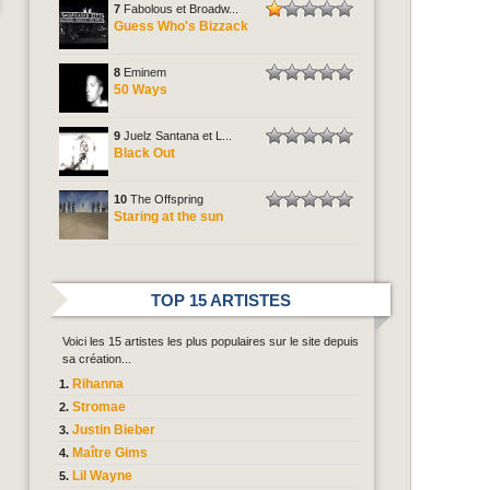
7
Fabolous et Broadw...
Guess Who's Bizzack
8
Eminem
50 Ways
9
Juelz Santana et L...
Black Out
10
The Offspring
Staring at the sun
TOP 15 ARTISTES
Voici les 15 artistes les plus populaires sur le site depuis
sa création...
Rihanna
Stromae
Justin Bieber
Maître Gims
Lil Wayne