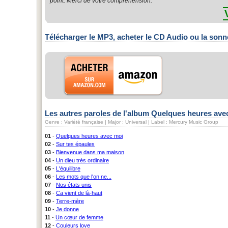
point. Merci de votre compréhension.
Télécharger le MP3, acheter le CD Audio ou la sonn
Les autres paroles de l'album Quelques heures ave
Genre : Variété française | Major : Universal | Label : Mercury Music Group
01
-
Quelques heures avec moi
02
-
Sur tes épaules
03
-
Bienvenue dans ma maison
04
-
Un dieu très ordinaire
05
-
L'équilibre
06
-
Les mots que l'on ne...
07
-
Nos états unis
08
-
Ca vient de là-haut
09
-
Terre-mère
10
-
Je donne
11
-
Un cœur de femme
12
-
Couleurs love