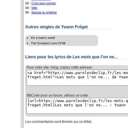
13
-
C'est tout comme
14
-
Vole
15
-
Sauras-tu m'aimer
Autres singles de Yoann Fréget
It's a man's world
The Greatest Love Of All
Liens pour les lyrics de
Les mots que l'on ne...
Pour votre site / blog, copiez cette adresse :
BBCode pour un forum, utilisez ce code :
Les commentaires sont fermés sur ce billet.