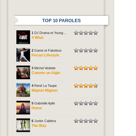
TOP 10 PAROLES
1
DJ Drama et Young ...
4 What
2
Game et Fabolous
Ferrari Lifestyle
3
Michel Vedette
Comme un Aigle
4
René La Taupe
Mignon Mignon
5
Gabrielle Aplin
Home
6
Junior Caldera
The Way