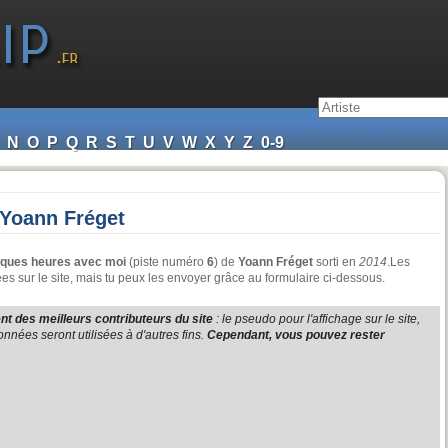
N
O
P
Q
R
S
T
U
V
W
X
Y
Z
0-9
 Yoann Fréget
ques heures avec moi
(piste numéro
6
) de
Yoann Fréget
sorti en
2014
.Les
s sur le site, mais tu peux les envoyer grâce au formulaire ci-dessous.
t des meilleurs contributeurs du site
: le pseudo pour l'affichage sur le site,
nnées seront utilisées à d'autres fins.
Cependant, vous pouvez rester