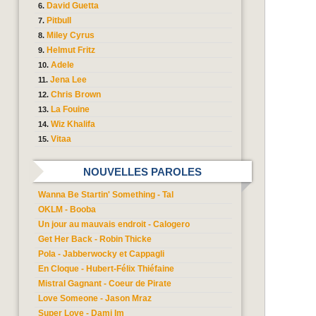
David Guetta
Pitbull
Miley Cyrus
Helmut Fritz
Adele
Jena Lee
Chris Brown
La Fouine
Wiz Khalifa
Vitaa
NOUVELLES PAROLES
Wanna Be Startin' Something - Tal
OKLM - Booba
Un jour au mauvais endroit - Calogero
Get Her Back - Robin Thicke
Pola - Jabberwocky et Cappagli
En Cloque - Hubert-Félix Thiéfaine
Mistral Gagnant - Coeur de Pirate
Love Someone - Jason Mraz
Super Love - Dami Im