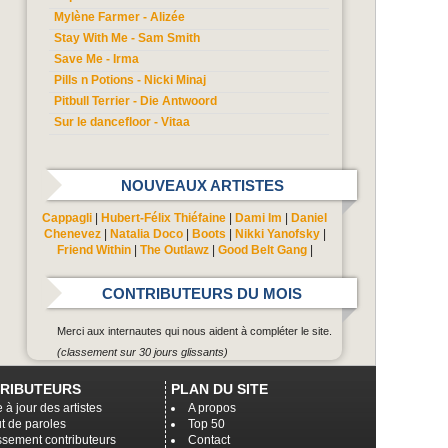
Mylène Farmer - Alizée
Stay With Me - Sam Smith
Save Me - Irma
Pills n Potions - Nicki Minaj
Pitbull Terrier - Die Antwoord
Sur le dancefloor - Vitaa
NOUVEAUX ARTISTES
Cappagli
|
Hubert-Félix Thiéfaine
|
Dami Im
|
Daniel
Chenevez
|
Natalia Doco
|
Boots
|
Nikki Yanofsky
|
Friend Within
|
The Outlawz
|
Good Belt Gang
|
CONTRIBUTEURS DU MOIS
Merci aux internautes qui nous aident à compléter le site.
(classement sur 30 jours glissants)
RIBUTEURS
PLAN DU SITE
 à jour des artistes
A propos
t de paroles
Top 50
ssement contributeurs
Contact