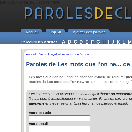
Les mots que l'on ne... - Yoann Fréget
Accueil
Top 50
Ajouter des paroles
A
B
C
D
E
F
G
H
I
J
K
L
M
Parcourir les Artistes :
Accueil
›
Yoann Fréget
››
Les mots que l'on ne...
Paroles de Les mots que l'on ne... de
Les mots que l'on ne...
est une chanson extraite de l'album
Quel
paroles de
Les mots que l'on ne...
ne sont pas encore renseignée
Les informations ci-dessous ne servent qu'à établir
un classemen
l'email pour éventuellement vous contacter. En aucun cas, vos do
anonyme
en ne renseignant pas les champs
pseudo
et
email
.
Votre pseudo
Votre email