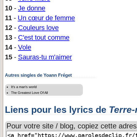
10
-
Je donne
11
-
Un cœur de femme
12
-
Couleurs love
13
-
C'est tout comme
14
-
Vole
15
-
Sauras-tu m'aimer
Autres singles de Yoann Fréget
It's a man's world
The Greatest Love Of All
Liens pour les lyrics de
Terre
Pour votre site / blog, copiez cette adres