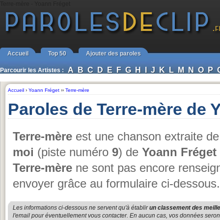
Terre-mère - Yoann Fréget
Accueil
Top 50
Ajouter des paroles
A
B
C
D
E
F
G
H
I
J
K
L
M
N
O
P
Parcourir les Artistes :
Accueil
›
Yoann Fréget
››
Terre-mère
Paroles de Terre-mère de 
Terre-mère
est une chanson extraite de
moi
(piste numéro
9
) de
Yoann Fréget
Terre-mère
ne sont pas encore renseigné
envoyer grâce au formulaire ci-dessous.
Les informations ci-dessous ne servent qu'à établir
un classement des meille
l'email pour éventuellement vous contacter. En aucun cas, vos données seront u