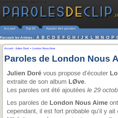
London Nous Aime - Julien Doré
Accueil
Top 50
Ajouter des paroles
A
B
C
D
E
F
G
H
I
J
K
L
M
N
O
P
Parcourir les Artistes :
Accueil
›
Julien Doré
››
London Nous Aime
Paroles de London Nous A
Julien Doré
vous propose d'écouter
Lo
extraite de son album
LØve
.
Les paroles ont été ajoutées
le 29 octo
Les paroles de
London Nous Aime
ont 
cependant, il est fort probable qu'il y ai