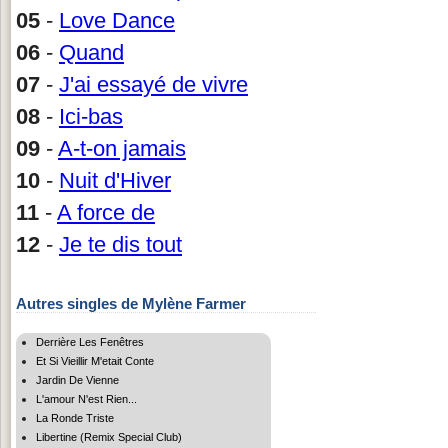
05
-
Love Dance
06
-
Quand
07
-
J'ai essayé de vivre
08
-
Ici-bas
09
-
A-t-on jamais
10
-
Nuit d'Hiver
11
-
A force de
12
-
Je te dis tout
Autres singles de Mylène Farmer
Derrière Les Fenêtres
Et Si Vieillir M'etait Conte
Jardin De Vienne
L'amour N'est Rien...
La Ronde Triste
Libertine (Remix Special Club)