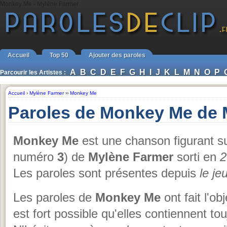
Monkey Me - Mylène Farmer
Accueil
Top 50
Ajouter des paroles
A
B
C
D
E
F
G
H
I
J
K
L
M
N
O
P
Parcourir les Artistes :
Accueil
›
Mylène Farmer
››
Monkey Me
Paroles de Monkey Me de 
Monkey Me
est une chanson figurant s
numéro
3
) de
Mylène Farmer
sorti en
2
Les paroles sont présentes depuis
le j
Les paroles de
Monkey Me
ont fait l'ob
est fort possible qu'elles contiennent t