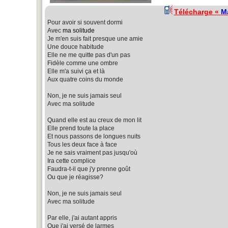
Télécharge «
M
Pour avoir si souvent dormi
Avec
ma solitude
Je m'en suis fait presque une amie
Une douce habitude
Elle ne me quitte pas d'un pas
Fidèle comme une ombre
Elle m'a suivi ça et là
Aux quatre coins du monde
Non, je ne suis jamais seul
Avec ma solitude
Quand elle est au creux de mon lit
Elle prend toute la place
Et nous passons de longues nuits
Tous les deux face à face
Je ne sais vraiment pas jusqu'où
Ira cette complice
Faudra-t-il que j'y prenne goût
Ou que je réagisse?
Non, je ne suis jamais seul
Avec ma solitude
Par elle, j'ai autant appris
Que j'ai versé de larmes