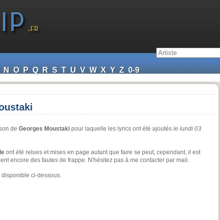
N
O
P
Q
R
S
T
U
V
W
X
Y
Z
0-9
oustaki
nson de
Georges Moustaki
pour laquelle les lyrics ont été ajoutés
le lundi 03
de
ont été relues et mises en page autant que faire se peut, cependant, il est
nent encore des fautes de frappe. N'hésitez pas à me contacter par mail.
 disponible ci-dessous.