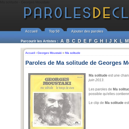
Ma solitude - Georges Moustaki
Accueil
Top 50
Ajouter des paroles
A
B
C
D
E
F
G
H
I
J
K
L
M
Parcourir les Artistes :
Accueil
›
Georges Moustaki
››
Ma solitude
Paroles de Ma solitude de Georges M
Ma solitude
est une cha
juin 2013
.
Les paroles de
Ma solitu
possible qu'elles contien
Le clip de
Ma solitude
est