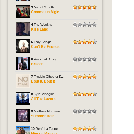
3
Michel Vedette
Comme un Aigle
4
The Weeknd
Kiss Land
5
Trey Songz
Can't Be Friends
6
Rocko et B Jay
Brudda
7
Freddie Gibbs et K...
Bout It, Bout It
8
Kylie Minogue
All The Lovers
9
Matthew Morrison
Summer Rain
10
René La Taupe
Mignon Mignon