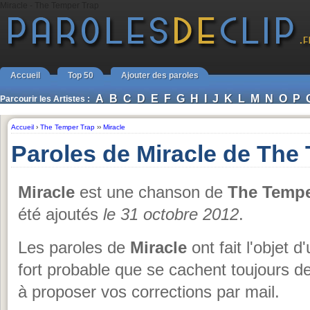
Miracle - The Temper Trap
Accueil
Top 50
Ajouter des paroles
A
B
C
D
E
F
G
H
I
J
K
L
M
N
O
P
Parcourir les Artistes :
Accueil
›
The Temper Trap
››
Miracle
Paroles de Miracle de The
Miracle
est une chanson de
The Tempe
été ajoutés
le 31 octobre 2012
.
Les paroles de
Miracle
ont fait l'objet d
fort probable que se cachent toujours d
à proposer vos corrections par mail.