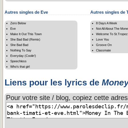
Autres singles de Eve
Autres singles de 
Zero Below
8 Days A Week
Eve
Not All About The Mon
Make It Out This Town
Welcome To St.Tropez
She Bad Bad (Remix)
Love You
She Bad Bad
Groove On
Nothing To Say
Classmate
Everyday (Coolin')
Speechless
Who's that girl
Liens pour les lyrics de
Money
Pour votre site / blog, copiez cette adres