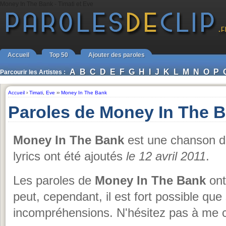
Money In The Bank - Timati et Eve
Accueil
Top 50
Ajouter des paroles
A
B
C
D
E
F
G
H
I
J
K
L
M
N
O
P
Parcourir les Artistes :
Accueil
›
Timati
,
Eve
››
Money In The Bank
Paroles de Money In The B
Money In The Bank
est une chanson 
lyrics ont été ajoutés
le 12 avril 2011
.
Les paroles de
Money In The Bank
ont
peut, cependant, il est fort possible qu
incompréhensions. N'hésitez pas à me c