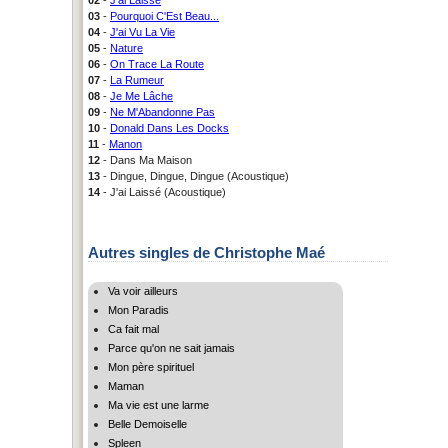
03
-
Pourquoi C'Est Beau...
04
-
J'ai Vu La Vie
05
-
Nature
06
-
On Trace La Route
07
-
La Rumeur
08
-
Je Me Lâche
09
-
Ne M'Abandonne Pas
10
-
Donald Dans Les Docks
11
-
Manon
12
- Dans Ma Maison
13
- Dingue, Dingue, Dingue (Acoustique)
14
- J'ai Laissé (Acoustique)
Autres singles de Christophe Maé
Va voir ailleurs
Mon Paradis
Ca fait mal
Parce qu'on ne sait jamais
Mon père spirituel
Maman
Ma vie est une larme
Belle Demoiselle
Spleen