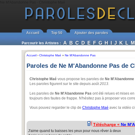
Ne M'Abandonne Pas - Christophe Maé
Accueil
Top 50
Ajouter des paroles
A
B
C
D
E
F
G
H
I
J
K
L
M
Parcourir les Artistes :
Accueil
›
Christophe Maé
››
Ne M'Abandonne Pas
Paroles de Ne M'Abandonne Pas de C
Christophe Maé
vous propose les paroles de
Ne M'Abandonne
Les paroles figurent sur le site depuis
août 2013
.
Les paroles de
Ne M'Abandonne Pas
ont été relues et mises en
toujours des fautes de frappe. N'hésitez pas à proposer vos corre
Vous pouvez regarder le clip de
Christophe Maé
avec la vidéo c
Télécharge «
Ne M'
J'aime quand tu baisses les yeux pour nous rêver à deux