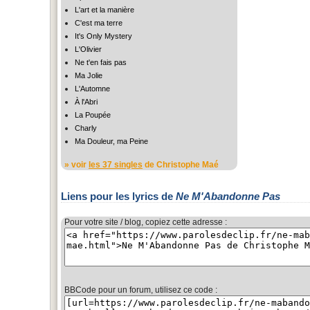
L'art et la manière
C'est ma terre
It's Only Mystery
L'Olivier
Ne t'en fais pas
Ma Jolie
L'Automne
À l'Abri
La Poupée
Charly
Ma Douleur, ma Peine
» voir
les 37 singles
de Christophe Maé
Liens pour les lyrics de
Ne M'Abandonne Pas
Pour votre site / blog, copiez cette adresse :
BBCode pour un forum, utilisez ce code :