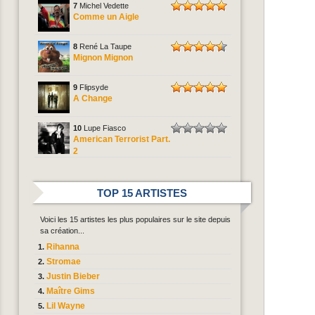
7
Michel Vedette
Comme un Aigle
8
René La Taupe
Mignon Mignon
9
Flipsyde
A Change
10
Lupe Fiasco
American Terrorist Part.
2
TOP 15 ARTISTES
Voici les 15 artistes les plus populaires sur le site depuis
sa création...
Rihanna
Stromae
Justin Bieber
Maître Gims
Lil Wayne