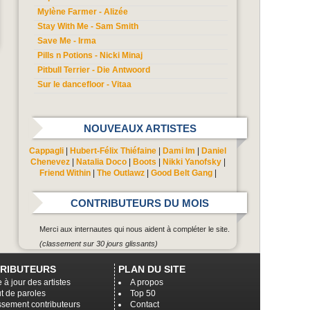
Mylène Farmer - Alizée
Stay With Me - Sam Smith
Save Me - Irma
Pills n Potions - Nicki Minaj
Pitbull Terrier - Die Antwoord
Sur le dancefloor - Vitaa
NOUVEAUX ARTISTES
Cappagli
|
Hubert-Félix Thiéfaine
|
Dami Im
|
Daniel
Chenevez
|
Natalia Doco
|
Boots
|
Nikki Yanofsky
|
Friend Within
|
The Outlawz
|
Good Belt Gang
|
CONTRIBUTEURS DU MOIS
Merci aux internautes qui nous aident à compléter le site.
(classement sur 30 jours glissants)
RIBUTEURS
PLAN DU SITE
 à jour des artistes
A propos
t de paroles
Top 50
ssement contributeurs
Contact