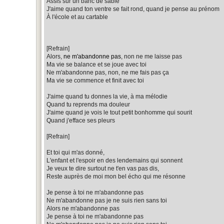
Assis sur un banc de sable
J'aime quand ton ventre se fait rond, quand je pense au prénom
À l'école et au cartable
[Refrain]
Alors,
ne m'abandonne pas
, non ne me laisse pas
Ma vie se balance et se joue avec toi
Ne m'abandonne pas, non, ne me fais pas ça
Ma vie se commence et finit avec toi
J'aime quand tu donnes la vie, à ma mélodie
Quand tu reprends ma douleur
J'aime quand je vois le tout petit bonhomme qui sourit
Quand j'efface ses pleurs
[Refrain]
Et toi qui m'as donné,
L'enfant et l'espoir en des lendemains qui sonnent
Je veux te dire surtout ne t'en vas pas dis,
Reste auprès de moi mon bel écho qui me résonne
Je pense à toi ne m'abandonne pas
Ne m'abandonne pas je ne suis rien sans toi
Alors ne m'abandonne pas
Je pense à toi ne m'abandonne pas