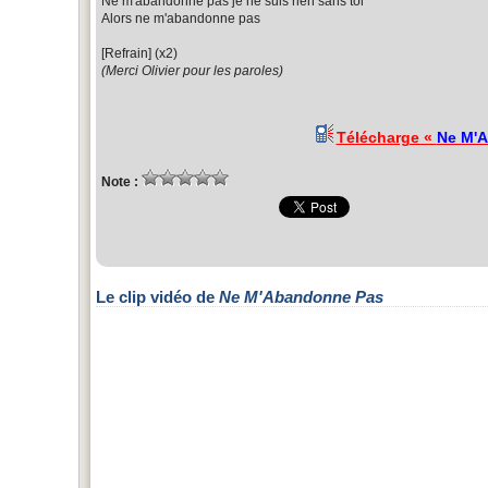
Ne m'abandonne pas je ne suis rien sans toi
Alors ne m'abandonne pas
[Refrain] (x2)
(Merci Olivier pour les paroles)
Télécharge «
Ne M'
Note :
Le clip vidéo de
Ne M'Abandonne Pas