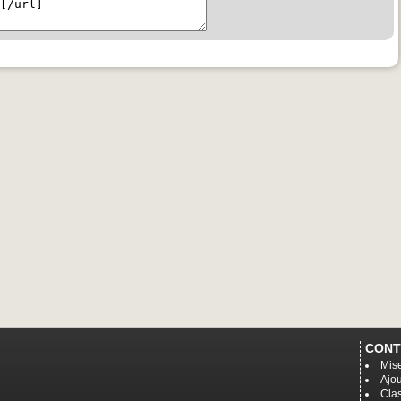
CONT
Mise
Ajou
Cla