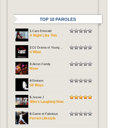
TOP 10 PAROLES
1
Caro Emerald
A Night Like This
2
DJ Drama et Young ...
4 What
3
Akron Family
River
4
Eminem
50 Ways
5
Jessie J
Who's Laughing Now
6
Game et Fabolous
Ferrari Lifestyle