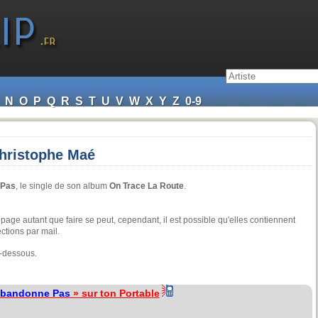
N
O
P
Q
R
S
T
U
V
W
X
Y
Z
0-9
hristophe Maé
 Pas
, le single de son album
On Trace La Route
.
 page autant que faire se peut, cependant, il est possible qu'elles contiennent
ctions par mail.
i-dessous.
Abandonne Pas
» sur ton Portable