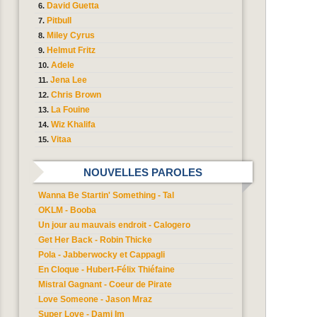
David Guetta
Pitbull
Miley Cyrus
Helmut Fritz
Adele
Jena Lee
Chris Brown
La Fouine
Wiz Khalifa
Vitaa
NOUVELLES PAROLES
Wanna Be Startin' Something - Tal
OKLM - Booba
Un jour au mauvais endroit - Calogero
Get Her Back - Robin Thicke
Pola - Jabberwocky et Cappagli
En Cloque - Hubert-Félix Thiéfaine
Mistral Gagnant - Coeur de Pirate
Love Someone - Jason Mraz
Super Love - Dami Im