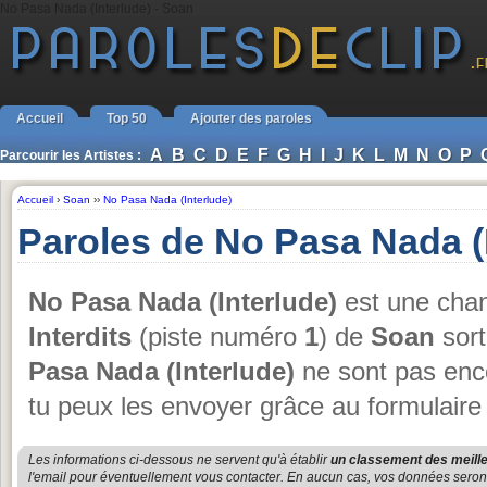
No Pasa Nada (Interlude) - Soan
Accueil
Top 50
Ajouter des paroles
A
B
C
D
E
F
G
H
I
J
K
L
M
N
O
P
Parcourir les Artistes :
Accueil
›
Soan
››
No Pasa Nada (Interlude)
Paroles de No Pasa Nada (
No Pasa Nada (Interlude)
est une chan
Interdits
(piste numéro
1
) de
Soan
sort
Pasa Nada (Interlude)
ne sont pas enco
tu peux les envoyer grâce au formulaire
Les informations ci-dessous ne servent qu'à établir
un classement des meille
l'email pour éventuellement vous contacter. En aucun cas, vos données seront u