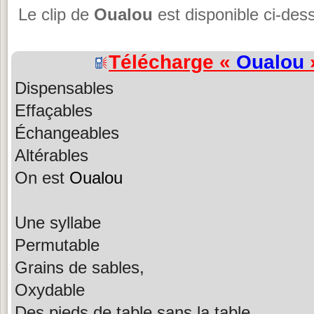
Le clip de
Oualou
est disponible ci-des
Télécharge «
Oualou
»
Dispensables
Effaçables
Échangeables
Altérables
On est
Oualou
Une syllabe
Permutable
Grains de sables,
Oxydable
Des pieds de table sans la table