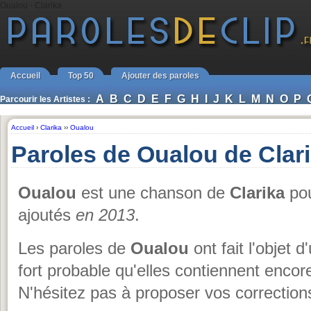
Oualou - Clarika
Accueil
Top 50
Ajouter des paroles
A
B
C
D
E
F
G
H
I
J
K
L
M
N
O
P
Parcourir les Artistes :
Accueil
›
Clarika
››
Oualou
Paroles de Oualou de Clar
Oualou
est une chanson de
Clarika
pou
ajoutés
en 2013
.
Les paroles de
Oualou
ont fait l'objet d
fort probable qu'elles contiennent enco
N'hésitez pas à proposer vos corrections