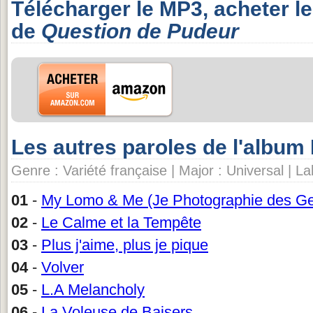
Télécharger le MP3, acheter l
de
Question de Pudeur
Les autres paroles de l'album
Genre : Variété française | Major : Universal | La
01
-
My Lomo & Me (Je Photographie des G
02
-
Le Calme et la Tempête
03
-
Plus j'aime, plus je pique
04
-
Volver
05
-
L.A Melancholy
06
-
La Voleuse de Baisers