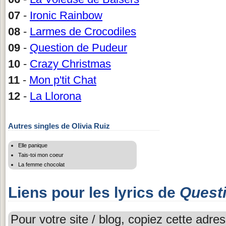
07
-
Ironic Rainbow
08
-
Larmes de Crocodiles
09
-
Question de Pudeur
10
-
Crazy Christmas
11
-
Mon p'tit Chat
12
-
La Llorona
Autres singles de Olivia Ruiz
Elle panique
Tais-toi mon coeur
La femme chocolat
Liens pour les lyrics de
Quest
Pour votre site / blog, copiez cette adres