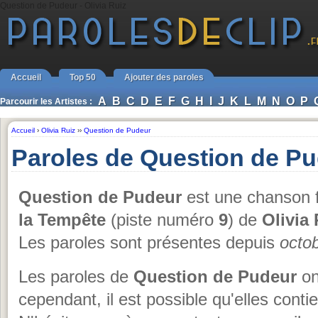
Question de Pudeur - Olivia Ruiz
Accueil
Top 50
Ajouter des paroles
A
B
C
D
E
F
G
H
I
J
K
L
M
N
O
P
Parcourir les Artistes :
Accueil
›
Olivia Ruiz
››
Question de Pudeur
Paroles de Question de Pu
Question de Pudeur
est une chanson f
la Tempête
(piste numéro
9
) de
Olivia 
Les paroles sont présentes depuis
octo
Les paroles de
Question de Pudeur
on
cependant, il est possible qu'elles cont