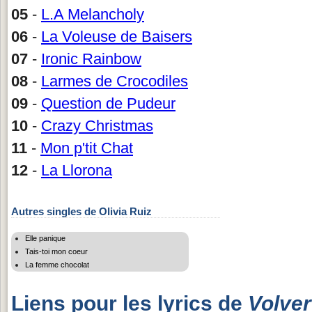
05
-
L.A Melancholy
06
-
La Voleuse de Baisers
07
-
Ironic Rainbow
08
-
Larmes de Crocodiles
09
-
Question de Pudeur
10
-
Crazy Christmas
11
-
Mon p'tit Chat
12
-
La Llorona
Autres singles de Olivia Ruiz
Elle panique
Tais-toi mon coeur
La femme chocolat
Liens pour les lyrics de
Volver