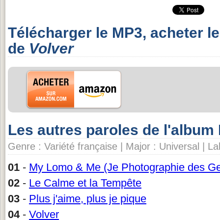
Télécharger le MP3, acheter l
de
Volver
Les autres paroles de l'album
Genre : Variété française | Major : Universal | La
01
-
My Lomo & Me (Je Photographie des G
02
-
Le Calme et la Tempête
03
-
Plus j'aime, plus je pique
04
-
Volver