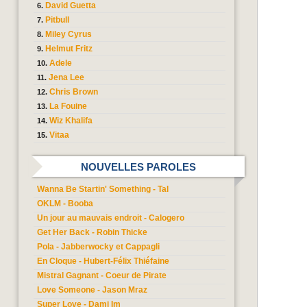
David Guetta
Pitbull
Miley Cyrus
Helmut Fritz
Adele
Jena Lee
Chris Brown
La Fouine
Wiz Khalifa
Vitaa
NOUVELLES PAROLES
Wanna Be Startin' Something - Tal
OKLM - Booba
Un jour au mauvais endroit - Calogero
Get Her Back - Robin Thicke
Pola - Jabberwocky et Cappagli
En Cloque - Hubert-Félix Thiéfaine
Mistral Gagnant - Coeur de Pirate
Love Someone - Jason Mraz
Super Love - Dami Im