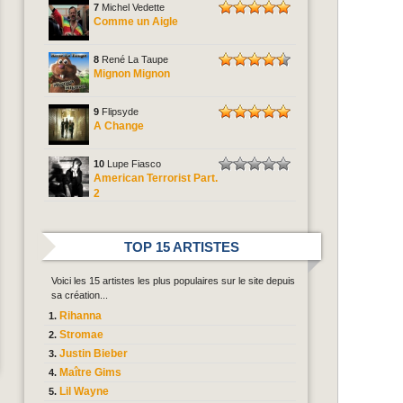
7
Michel Vedette
Comme un Aigle
8
René La Taupe
Mignon Mignon
9
Flipsyde
A Change
10
Lupe Fiasco
American Terrorist Part.
2
TOP 15 ARTISTES
Voici les 15 artistes les plus populaires sur le site depuis
sa création...
Rihanna
Stromae
Justin Bieber
Maître Gims
Lil Wayne