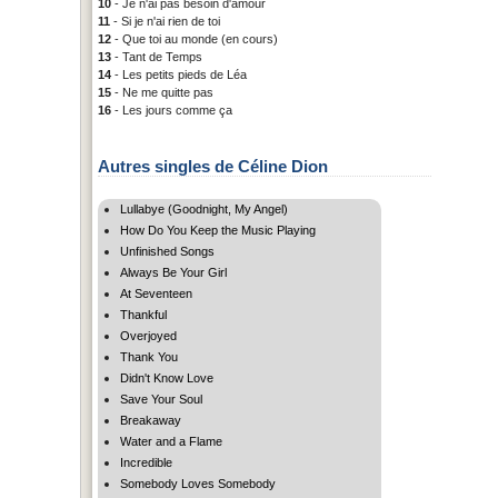
10
- Je n'ai pas besoin d'amour
11
- Si je n'ai rien de toi
12
- Que toi au monde (en cours)
13
- Tant de Temps
14
- Les petits pieds de Léa
15
- Ne me quitte pas
16
- Les jours comme ça
Autres singles de Céline Dion
Lullabye (Goodnight, My Angel)
How Do You Keep the Music Playing
Unfinished Songs
Always Be Your Girl
At Seventeen
Thankful
Overjoyed
Thank You
Didn't Know Love
Save Your Soul
Breakaway
Water and a Flame
Incredible
Somebody Loves Somebody