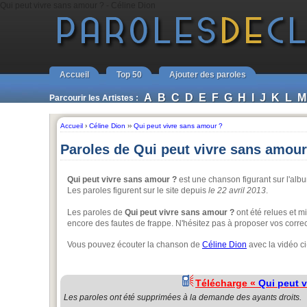
Qui peut vivre sans amour ? - Céline Dion
Accueil
Top 50
Ajouter des paroles
A
B
C
D
E
F
G
H
I
J
K
L
M
Parcourir les Artistes :
Accueil
›
Céline Dion
››
Qui peut vivre sans amour ?
Paroles de Qui peut vivre sans amour
Qui peut vivre sans amour ?
est une chanson figurant sur l'al
Les paroles figurent sur le site depuis
le 22 avril 2013
.
Les paroles de
Qui peut vivre sans amour ?
ont été relues et mi
encore des fautes de frappe. N'hésitez pas à proposer vos correc
Vous pouvez écouter la chanson de
Céline Dion
avec la vidéo c
Télécharge «
Qui peut 
Les paroles ont été supprimées à la demande des ayants droits.