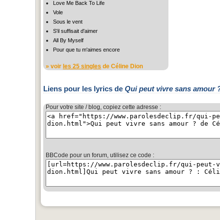
Love Me Back To Life
Vole
Sous le vent
S'il suffisait d'aimer
All By Myself
Pour que tu m'aimes encore
» voir
les 25 singles
de Céline Dion
Liens pour les lyrics de
Qui peut vivre sans amour 
Pour votre site / blog, copiez cette adresse :
BBCode pour un forum, utilisez ce code :