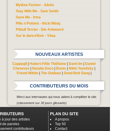
Mylène Farmer - Alizée
Stay With Me - Sam Smith
Save Me - Irma
Pills n Potions - Nicki Minaj
Pitbull Terrier - Die Antwoord
Sur le dancefloor - Vitaa
NOUVEAUX ARTISTES
Cappagli
|
Hubert-Félix Thiéfaine
|
Dami Im
|
Daniel
Chenevez
|
Natalia Doco
|
Boots
|
Nikki Yanofsky
|
Friend Within
|
The Outlawz
|
Good Belt Gang
|
CONTRIBUTEURS DU MOIS
Merci aux internautes qui nous aident à compléter le site.
(classement sur 30 jours glissants)
RIBUTEURS
PLAN DU SITE
 à jour des artistes
A propos
t de paroles
Top 50
ssement contributeurs
Contact