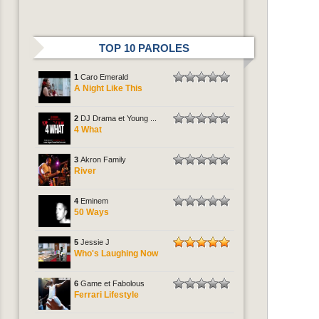
TOP 10 PAROLES
1
Caro Emerald
A Night Like This
2
DJ Drama et Young ...
4 What
3
Akron Family
River
4
Eminem
50 Ways
5
Jessie J
Who's Laughing Now
6
Game et Fabolous
Ferrari Lifestyle