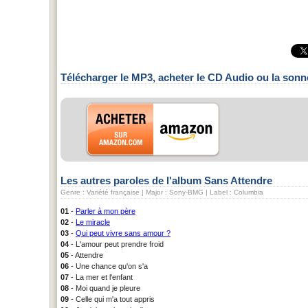
Télécharger le MP3, acheter le CD Audio ou la sonn
Les autres paroles de l'album Sans Attendre
Genre : Variété française | Major : Sony-BMG | Label : Columbia
01
-
Parler à mon père
02
-
Le miracle
03
-
Qui peut vivre sans amour ?
04
- L'amour peut prendre froid
05
- Attendre
06
- Une chance qu'on s'a
07
- La mer et l'enfant
08
- Moi quand je pleure
09
- Celle qui m'a tout appris