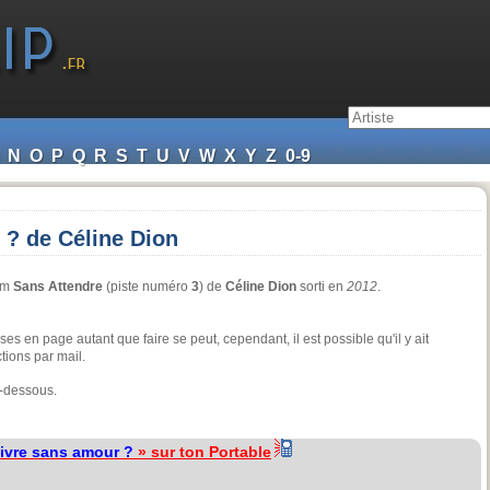
N
O
P
Q
R
S
T
U
V
W
X
Y
Z
0-9
 ? de Céline Dion
bum
Sans Attendre
(piste numéro
3
) de
Céline Dion
sorti en
2012
.
ses en page autant que faire se peut, cependant, il est possible qu'il y ait
tions par mail.
i-dessous.
vivre sans amour ?
» sur ton Portable