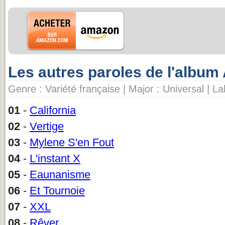
Les autres paroles de l'albu
Genre : Variété française | Major : Universal | La
01
-
California
02
-
Vertige
03
-
Mylene S'en Fout
04
-
L'instant X
05
-
Eaunanisme
06
-
Et Tournoie
07
-
XXL
08
-
Rêver