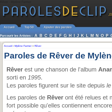
Rêver - Mylène Farmer
Accueil
Top 50
Ajouter des paroles
A
B
C
D
E
F
G
H
I
J
K
L
M
N
O
P
Parcourir les Artistes :
Accueil
›
Mylène Farmer
››
Rêver
Paroles de Rêver de Mylè
Rêver
est une chanson de l'album
Ana
sorti en
1995
.
Les paroles figurent sur le site depuis
le
Les paroles de
Rêver
ont été relues et 
fort possible qu'elles contiennent encor