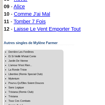
09
-
Alice
10
-
Comme J'ai Mal
11
-
Tomber 7 Fois
12
-
Laisse Le Vent Emporter Tout
Autres singles de Mylène Farmer
Derrière Les Fenêtres
Et Si Vieillir M'etait Conte
Jardin De Vienne
L'amour N'est Rien...
La Ronde Triste
Libertine (Remix Special Club)
Mylenium
Pourvu Qu'Elles Soient Douces
Sans Logique
Tristana (Remix Club)
Tristana
Tous Ces Combats