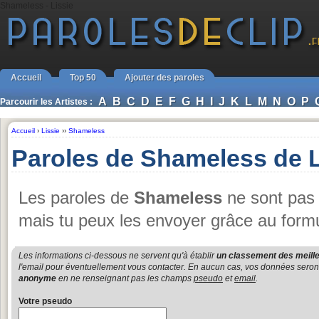
Shameless - Lissie
Accueil
Top 50
Ajouter des paroles
A
B
C
D
E
F
G
H
I
J
K
L
M
N
O
P
Parcourir les Artistes :
Accueil
›
Lissie
››
Shameless
Paroles de Shameless de L
Les paroles de
Shameless
ne sont pas 
mais tu peux les envoyer grâce au formu
Les informations ci-dessous ne servent qu'à établir
un classement des meille
l'email pour éventuellement vous contacter. En aucun cas, vos données seront u
anonyme
en ne renseignant pas les champs
pseudo
et
email
.
Votre pseudo