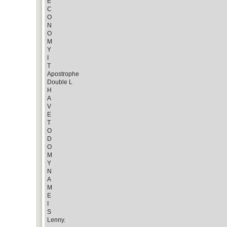
E
C
O
N
O
M
Y
I
T
Apostrophe
Double L
H
A
V
E
T
O
D
O
M
Y
N
A
M
E
I
S
Lenny.