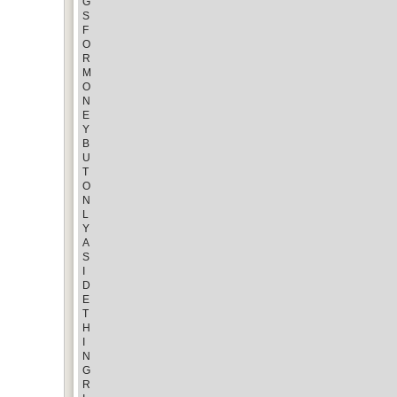
G
S
F
O
R
M
O
N
E
Y
B
U
T
O
N
L
Y
A
S
I
D
E
T
H
I
N
G
R