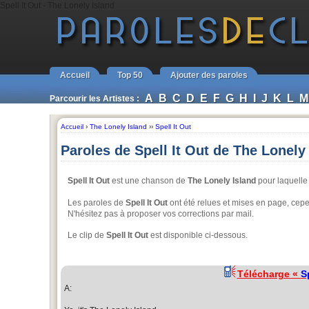
Spell It Out - The Lonely Island
Accueil
Top 50
Ajouter des paroles
A
B
C
D
E
F
G
H
I
J
K
L
M
Parcourir les Artistes :
Accueil
›
The Lonely Island
››
Spell It Out
Paroles de Spell It Out de The Lonely
Spell It Out
est une chanson de
The Lonely Island
pour laquelle 
Les paroles de
Spell It Out
ont été relues et mises en page, cepe
N'hésitez pas à proposer vos corrections par mail.
Le clip de
Spell It Out
est disponible ci-dessous.
Télécharge «
S
A: