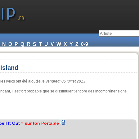
N
O
P
Q
R
S
T
U
V
W
X
Y
Z
0-9
 Island
les lyrics ont été ajoutés
le vendredi 05 juillet 2013
.
ndant, il est fort probable que se dissimulent encore des incompréhensions.
pell It Out
» sur ton Portable