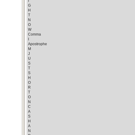
I
G
H
T
N
O
W
Comma
I
Apostrophe
M
J
U
S
T
S
H
O
R
T
O
N
C
A
S
H
A
N