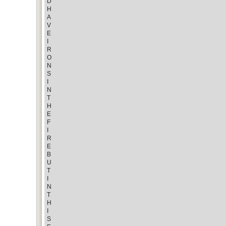
D
H
A
V
E
I
R
O
N
S
I
N
T
H
E
F
I
R
E
B
U
T
I
N
T
H
I
S