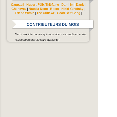
Cappagli
|
Hubert-Félix Thiéfaine
|
Dami Im
|
Daniel
Chenevez
|
Natalia Doco
|
Boots
|
Nikki Yanofsky
|
Friend Within
|
The Outlawz
|
Good Belt Gang
|
CONTRIBUTEURS DU MOIS
Merci aux internautes qui nous aident à compléter le site.
(classement sur 30 jours glissants)