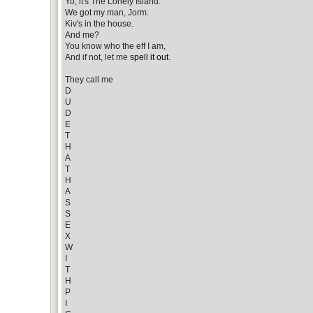
Yo, it's The Lonely Island.
We got my man, Jorm.
Kiv's in the house.
And me?
You know who the eff I am,
And if not, let me
spell it out
.
They call me
D
U
D
E
T
H
A
T
H
A
S
S
E
X
W
I
T
H
P
I