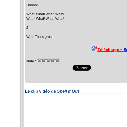
Ohhhh!
What! What! What! What!
What! What! What! What!
J:
Wait. That's gross.
Télécharge «
S
Note :
Le clip vidéo de
Spell It Out