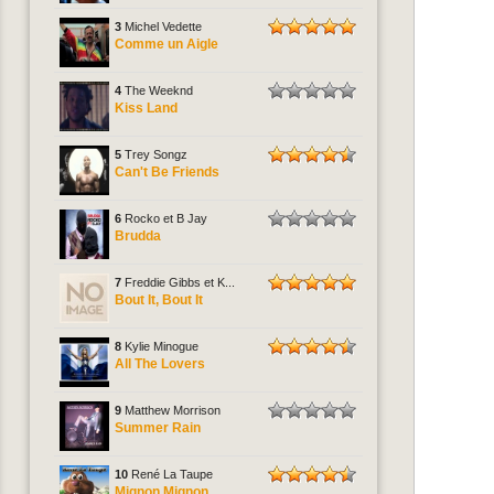
3
Michel Vedette
Comme un Aigle
4
The Weeknd
Kiss Land
5
Trey Songz
Can't Be Friends
6
Rocko et B Jay
Brudda
7
Freddie Gibbs et K...
Bout It, Bout It
8
Kylie Minogue
All The Lovers
9
Matthew Morrison
Summer Rain
10
René La Taupe
Mignon Mignon