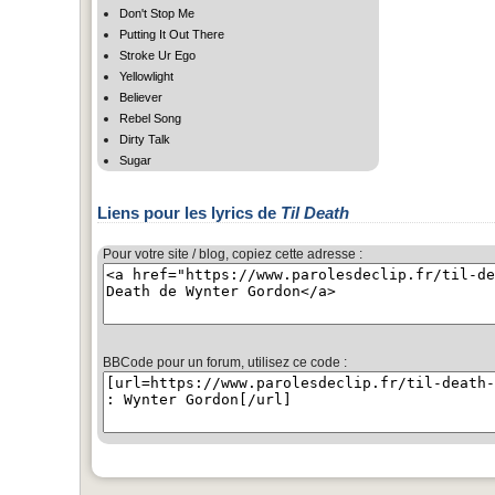
Don't Stop Me
Putting It Out There
Stroke Ur Ego
Yellowlight
Believer
Rebel Song
Dirty Talk
Sugar
Liens pour les lyrics de
Til Death
Pour votre site / blog, copiez cette adresse :
BBCode pour un forum, utilisez ce code :