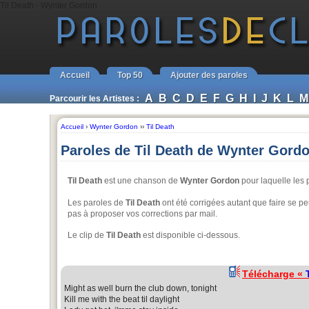
Til Death - Wynter Gordon
Accueil
Top 50
Ajouter des paroles
A
B
C
D
E
F
G
H
I
J
K
L
M
Parcourir les Artistes :
Accueil
›
Wynter Gordon
››
Til Death
Paroles de Til Death de Wynter Gord
Til Death
est une chanson de
Wynter Gordon
pour laquelle les 
Les paroles de
Til Death
ont été corrigées autant que faire se pe
pas à proposer vos corrections par mail.
Le clip de
Til Death
est disponible ci-dessous.
Télécharge «
Might as well burn the club down, tonight
Kill me with the beat til daylight