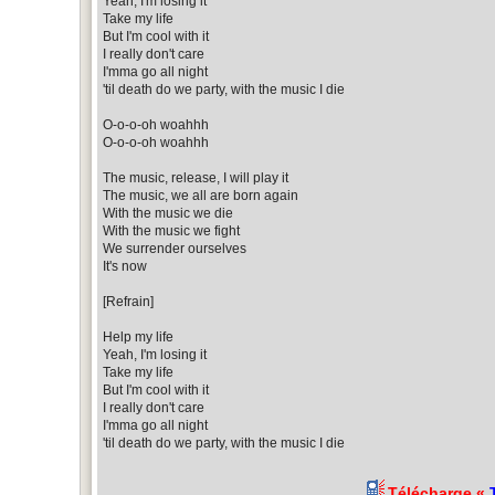
Yeah, I'm losing it
Take my life
But I'm cool with it
I really don't care
I'mma go all night
'til death do we party, with the music I die
O-o-o-oh woahhh
O-o-o-oh woahhh
The music, release, I will play it
The music, we all are born again
With the music we die
With the music we fight
We surrender ourselves
It's now
[Refrain]
Help my life
Yeah, I'm losing it
Take my life
But I'm cool with it
I really don't care
I'mma go all night
'til death do we party, with the music I die
Télécharge «