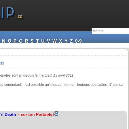
N
O
P
Q
R
S
T
U
V
W
X
Y
Z
0-9
on
paroles sont ici depuis
le mercredi 13 avril 2011
.
ut, cependant, il est possible qu'elles contiennent toujours des fautes. N'hésitez
Til Death
» sur ton Portable