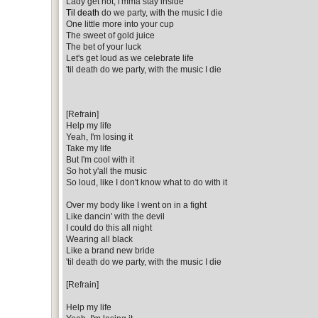
Lady get hot, i'mma stay inside
Til death
do we party, with the music I die
One little more into your cup
The sweet of gold juice
The bet of your luck
Let's get loud as we celebrate life
'til death do we party, with the music I die
[Refrain]
Help my life
Yeah, I'm losing it
Take my life
But I'm cool with it
So hot y'all the music
So loud, like I don't know what to do with it
Over my body like I went on in a fight
Like dancin' with the devil
I could do this all night
Wearing all black
Like a brand new bride
'til death do we party, with the music I die
[Refrain]
Help my life