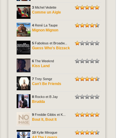
3
Michel Vedette
Comme un Aigle
4
René La Taupe
Mignon Mignon
5
Fabolous et Broadw...
Guess Who's Bizzack
6
The Weeknd
Kiss Land
7
Trey Songz
Can't Be Friends
8
Rocko et B Jay
Brudda
9
Freddie Gibbs et K...
Bout It, Bout It
10
Kylie Minogue
All The Lovers