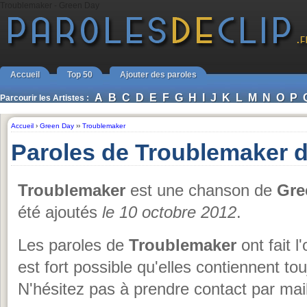
Troublemaker - Green Day
Accueil
Top 50
Ajouter des paroles
A
B
C
D
E
F
G
H
I
J
K
L
M
N
O
P
Parcourir les Artistes :
Accueil
›
Green Day
››
Troublemaker
Paroles de Troublemaker 
Troublemaker
est une chanson de
Gre
été ajoutés
le 10 octobre 2012
.
Les paroles de
Troublemaker
ont fait l
est fort possible qu'elles contiennent to
N'hésitez pas à prendre contact par mail