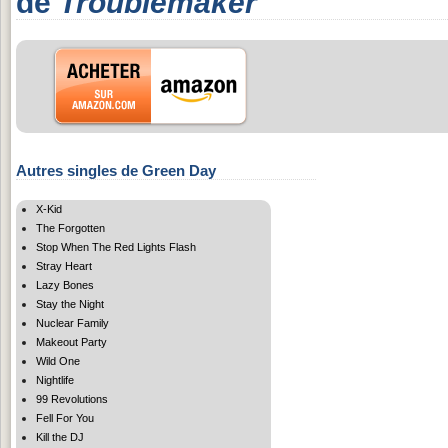
de
Troublemaker
Autres singles de Green Day
X-Kid
The Forgotten
Stop When The Red Lights Flash
Stray Heart
Lazy Bones
Stay the Night
Nuclear Family
Makeout Party
Wild One
Nightlife
99 Revolutions
Fell For You
Kill the DJ