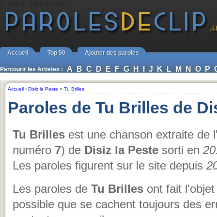
Tu Brilles - Disiz la Peste
Accueil
Top 50
Ajouter des paroles
A
B
C
D
E
F
G
H
I
J
K
L
M
N
O
P
Parcourir les Artistes :
Accueil
›
Disiz la Peste
››
Tu Brilles
Paroles de Tu Brilles de Di
Tu Brilles
est une chanson extraite de 
numéro
7
) de
Disiz la Peste
sorti en
20
Les paroles figurent sur le site depuis
2
Les paroles de
Tu Brilles
ont fait l'obje
possible que se cachent toujours des er