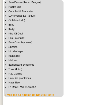
Auto Dance (Remix Bengale)
Happy End
Complexité Française
Luv (Prends Le Risque)
Ciel (Interlude)
Echo
Kadija
King Of Cool
Eau (Interlude)
Burn Out (Sayonara)
Spirales
Mc Kissinger
Kamikaze
Miskine
Banlieusard Syndrome
Terre (Intro)
Rap Genius
Fuck les problèmes
Hass Been
Le Rap C Mieux (wesh!)
» voir
les 53 singles
de Disiz la Peste