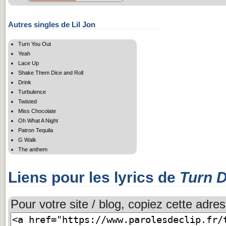
Autres singles de Lil Jon
Turn You Out
Yeah
Lace Up
Shake Them Dice and Roll
Drink
Turbulence
Twisted
Miss Chocolate
Oh What A Night
Patron Tequila
G Walk
The anthem
Liens pour les lyrics de
Turn 
Pour votre site / blog, copiez cette adres