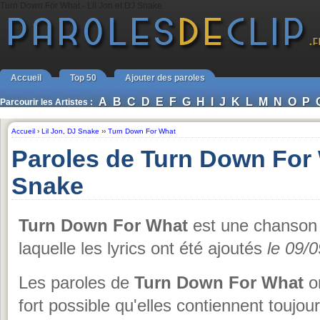
Turn Down For What - Lil Jon et DJ Snake
Accueil
Top 50
Ajouter des paroles
A
B
C
D
E
F
G
H
I
J
K
L
M
N
O
P
Parcourir les Artistes :
Accueil
›
Lil Jon
,
DJ Snake
››
Turn Down For What
Paroles de Turn Down For 
Snake
Turn Down For What
est une chanson
laquelle les lyrics ont été ajoutés
le 09/
Les paroles de
Turn Down For What
on
fort possible qu'elles contiennent toujo