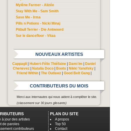
Mylène Farmer - Alizée
Stay With Me - Sam Smith
Save Me - Irma
Pills n Potions - Nicki Minaj
Pitbull Terrier - Die Antwoord
Sur le dancefloor - Vitaa
NOUVEAUX ARTISTES
Cappagli
|
Hubert-Félix Thiéfaine
|
Dami Im
|
Daniel
Chenevez
|
Natalia Doco
|
Boots
|
Nikki Yanofsky
|
Friend Within
|
The Outlawz
|
Good Belt Gang
|
CONTRIBUTEURS DU MOIS
Merci aux internautes qui nous aident à compléter le site.
(classement sur 30 jours glissants)
RIBUTEURS
PLAN DU SITE
 à jour des artistes
A propos
t de paroles
Top 50
ssement contributeurs
Contact