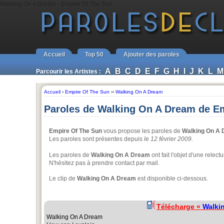
Walking On A Dream - Empire Of The Sun
Accueil
Top 50
Ajouter des paroles
A
B
C
D
E
F
G
H
I
J
K
L
M
Parcourir les Artistes :
Accueil
›
Empire Of The Sun
››
Walking On A Dream
Paroles de Walking On A Dream de E
Empire Of The Sun
vous propose les paroles de
Walking On A
Les paroles sont présentes depuis
le 12 février 2009
.
Les paroles de
Walking On A Dream
ont fait l'objet d'une rele
N'hésitez pas à prendre contact par mail.
Le clip de
Walking On A Dream
est disponible ci-dessous.
Télécharge «
Walki
Walking On A Dream