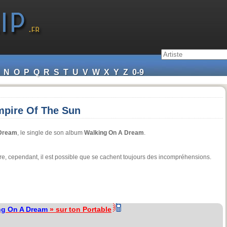
N
O
P
Q
R
S
T
U
V
W
X
Y
Z
0-9
mpire Of The Sun
 Dream
, le single de son album
Walking On A Dream
.
cture, cependant, il est possible que se cachent toujours des incompréhensions.
ng On A Dream
» sur ton Portable