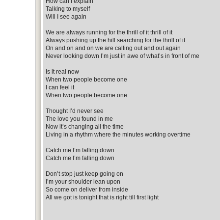
How can I explain
Talking to myself
Will I see again
We are always running for the thrill of it thrill of it
Always pushing up the hill searching for the thrill of it
On and on and on we are calling out and out again
Never looking down I’m just in awe of what’s in front of me
Is it real now
When two people become one
I can feel it
When two people become one
Thought I’d never see
The love you found in me
Now it’s changing all the time
Living in a rhythm where the minutes working overtime
Catch me I’m falling down
Catch me I’m falling down
Don’t stop just keep going on
I’m your shoulder lean upon
So come on deliver from inside
All we got is tonight that is right till first light