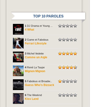
TOP 10 PAROLES
1
DJ Drama et Young ...
4 What
2
Game et Fabolous
Ferrari Lifestyle
3
Michel Vedette
Comme un Aigle
4
René La Taupe
Mignon Mignon
5
Fabolous et Broadw...
Guess Who's Bizzack
6
The Weeknd
Kiss Land