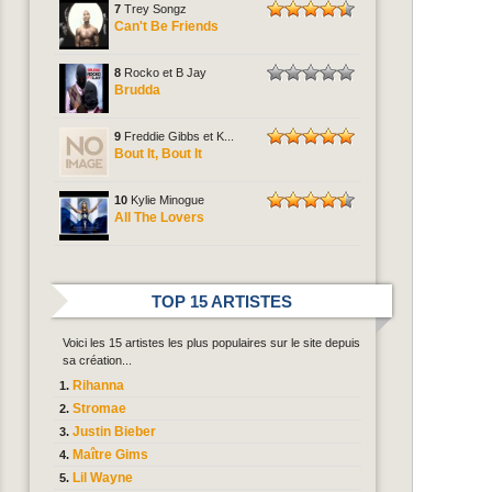
7
Trey Songz
Can't Be Friends
8
Rocko et B Jay
Brudda
9
Freddie Gibbs et K...
Bout It, Bout It
10
Kylie Minogue
All The Lovers
TOP 15 ARTISTES
Voici les 15 artistes les plus populaires sur le site depuis
sa création...
Rihanna
Stromae
Justin Bieber
Maître Gims
Lil Wayne