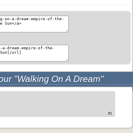
our "Walking On A Dream"
#1