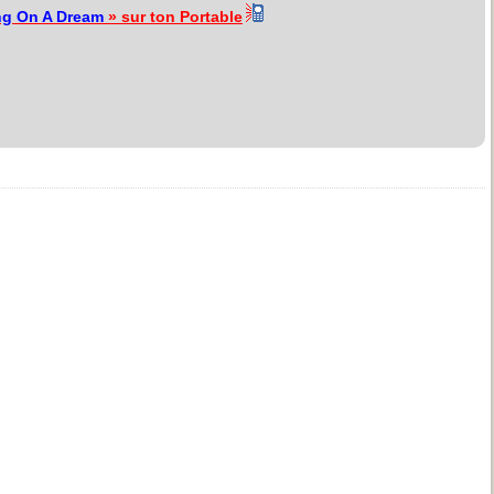
ng On A Dream
» sur ton Portable