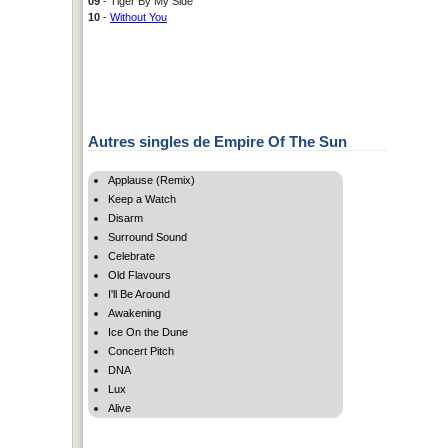
09
- Tiger By My Side
10
-
Without You
Autres singles de Empire Of The Sun
Applause (Remix)
Keep a Watch
Disarm
Surround Sound
Celebrate
Old Flavours
I'll Be Around
Awakening
Ice On the Dune
Concert Pitch
DNA
Lux
Alive