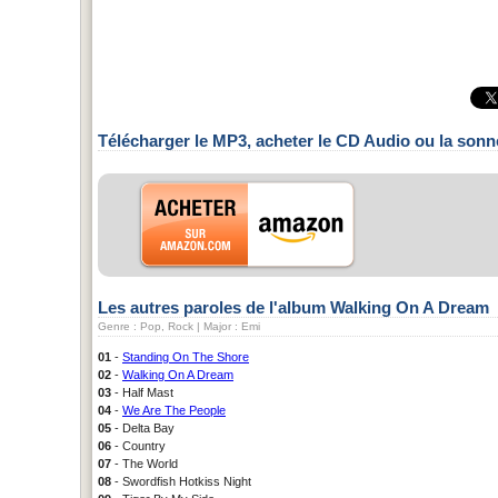
Télécharger le MP3, acheter le CD Audio ou la sonn
Les autres paroles de l'album Walking On A Dream
Genre : Pop, Rock | Major : Emi
01
-
Standing On The Shore
02
-
Walking On A Dream
03
- Half Mast
04
-
We Are The People
05
- Delta Bay
06
- Country
07
- The World
08
- Swordfish Hotkiss Night