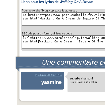
Liens pour les lyrics de
Walking On A Dream
Pour votre site / blog, copiez cette adresse :
BBCode pour un forum, utilisez ce code :
Une commentaire p
le 24 avril 2009 à 16:34
superbe chanson!
yasmine
Luck Steel est sublim..