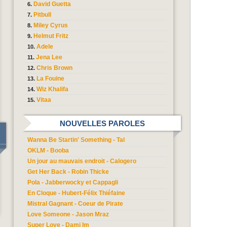
David Guetta
Pitbull
Miley Cyrus
Helmut Fritz
Adele
Jena Lee
Chris Brown
La Fouine
Wiz Khalifa
Vitaa
NOUVELLES PAROLES
Wanna Be Startin' Something - Tal
OKLM - Booba
Un jour au mauvais endroit - Calogero
Get Her Back - Robin Thicke
Pola - Jabberwocky et Cappagli
En Cloque - Hubert-Félix Thiéfaine
Mistral Gagnant - Coeur de Pirate
Love Someone - Jason Mraz
Super Love - Dami Im