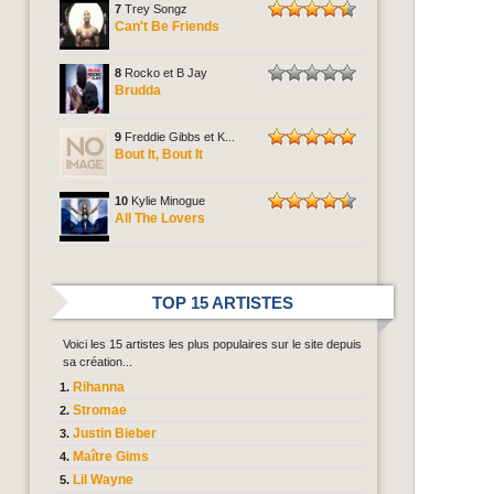
7
Trey Songz
Can't Be Friends
8
Rocko et B Jay
Brudda
9
Freddie Gibbs et K...
Bout It, Bout It
10
Kylie Minogue
All The Lovers
TOP 15 ARTISTES
Voici les 15 artistes les plus populaires sur le site depuis
sa création...
Rihanna
Stromae
Justin Bieber
Maître Gims
Lil Wayne