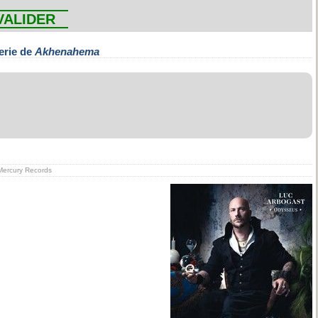
VALIDER
erie de
Akhenahema
n Mercury Records