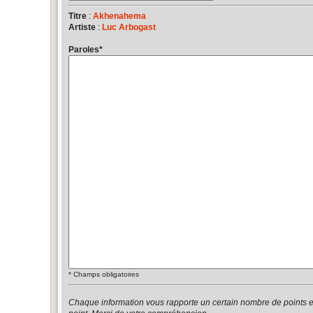
Titre
:
Akhenahema
Artiste
:
Luc Arbogast
Paroles
*
*
Champs obligatoires
Chaque information vous rapporte un certain nombre de points 