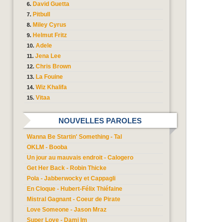
David Guetta
Pitbull
Miley Cyrus
Helmut Fritz
Adele
Jena Lee
Chris Brown
La Fouine
Wiz Khalifa
Vitaa
NOUVELLES PAROLES
Wanna Be Startin' Something - Tal
OKLM - Booba
Un jour au mauvais endroit - Calogero
Get Her Back - Robin Thicke
Pola - Jabberwocky et Cappagli
En Cloque - Hubert-Félix Thiéfaine
Mistral Gagnant - Coeur de Pirate
Love Someone - Jason Mraz
Super Love - Dami Im