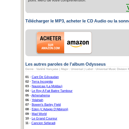
point. Merci de votre compréhension.
Télécharger le MP3, acheter le CD Audio ou la sonn
Les autres paroles de l'album Odysseus
Genre : Variété française | Major : Universal | Label : Universal Music Divisio
01
-
Cant De Gévaudan
02
-
Terra Incognita
03
-
Nausicaa (La Moldau)
04
-
Le Roy A Fait Battre Tambour
05
-
Akhenahema
06
-
Yelahiah
07
-
Bowen's Barley Field
08
-
Eden (L'Adagio D'Albinoni)
09
-
Mad World
10
-
Le Grand Coureur
11
-
Cancion Sefaradi