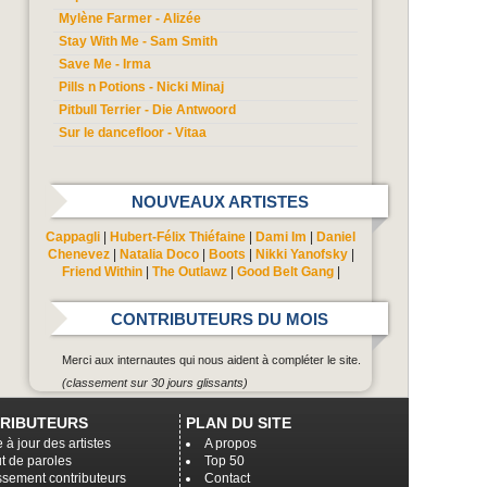
Mylène Farmer - Alizée
Stay With Me - Sam Smith
Save Me - Irma
Pills n Potions - Nicki Minaj
Pitbull Terrier - Die Antwoord
Sur le dancefloor - Vitaa
NOUVEAUX ARTISTES
Cappagli
|
Hubert-Félix Thiéfaine
|
Dami Im
|
Daniel
Chenevez
|
Natalia Doco
|
Boots
|
Nikki Yanofsky
|
Friend Within
|
The Outlawz
|
Good Belt Gang
|
CONTRIBUTEURS DU MOIS
Merci aux internautes qui nous aident à compléter le site.
(classement sur 30 jours glissants)
RIBUTEURS
PLAN DU SITE
 à jour des artistes
A propos
t de paroles
Top 50
ssement contributeurs
Contact