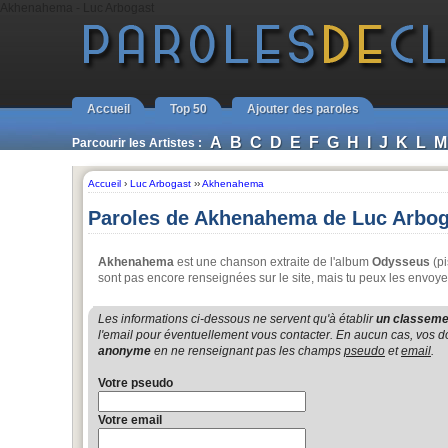
Akhenahema - Luc Arbogast
Accueil
Top 50
Ajouter des paroles
A
B
C
D
E
F
G
H
I
J
K
L
M
Parcourir les Artistes :
Accueil
›
Luc Arbogast
››
Akhenahema
Paroles de Akhenahema de Luc Arbog
Akhenahema
est une chanson extraite de l'album
Odysseus
(p
sont pas encore renseignées sur le site, mais tu peux les envoye
Les informations ci-dessous ne servent qu'à établir
un classemen
l'email pour éventuellement vous contacter. En aucun cas, vos do
anonyme
en ne renseignant pas les champs
pseudo
et
email
.
Votre pseudo
Votre email