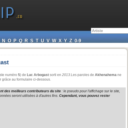
N
O
P
Q
R
S
T
U
V
W
X
Y
Z
0-9
ast
iste numéro
5
) de
Luc Arbogast
sorti en
2013
.Les paroles de
Akhenahema
ne
r grâce au formulaire ci-dessous.
t des meilleurs contributeurs du site
: le pseudo pour l'affichage sur le site,
nnées seront utilisées à d'autres fins.
Cependant, vous pouvez rester